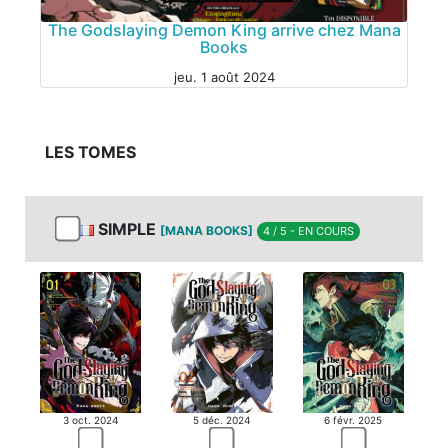
The Godslaying Demon King arrive chez Mana
Books
NOUVELLE LICENCE
jeu. 1 août 2024
LES TOMES
MANGA
SIMPLE
[MANA BOOKS]
4 / 5 - EN COURS
3 oct. 2024
5 déc. 2024
6 févr. 2025