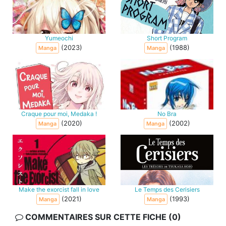
Yumeochi
Short Program
(2023)
(1988)
Manga
Manga
Craque pour moi, Medaka !
No Bra
(2020)
(2002)
Manga
Manga
Make the exorcist fall in love
Le Temps des Cerisiers
(2021)
(1993)
Manga
Manga
COMMENTAIRES SUR CETTE FICHE (0)