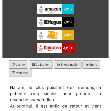
7,95€
7,95€
7,95€
3,69€
J'aime
Collection
Shopping list
Envie
Mon avis
Hairam, le plus puissant des démons, a
patienté cinq siècles pour prendre sa
revanche sur son dieu.
Aujourd’hui, il est enfin de retour et vient