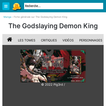
Manga
›
Fiche générale sur The Godslaying Demon King
The Godslaying Demon King
LES TOMES
CRITIQUES
VIDÉOS
PERSONNAGES
© 2022 Pig3rd /