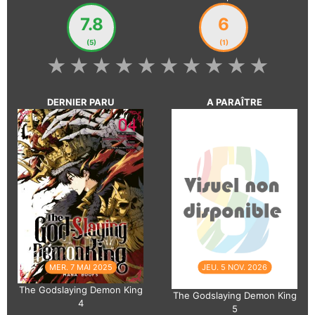
7.8
6
(5)
(1)
★
★
★
★
★
★
★
★
★
★
DERNIER PARU
A PARAÎTRE
MER. 7 MAI 2025
JEU. 5 NOV. 2026
The Godslaying Demon King
The Godslaying Demon King
4
5