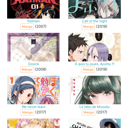
Ratman
Call of the night
(2007)
(2019)
Manga
Manga
Gosick
À quoi tu joues, Ayumu ?!
(2008)
(2019)
Manga
Manga
We never learn
Le labo de Musubu
(2017)
(2017)
Manga
Manga