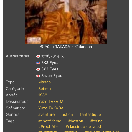
© Yûzo TAKADA - Kôdansha
Autres titres
サザンアイズ
3X3 Eyes
3X3 Eyes
Sazan Eyes
Type
Manga
Catégorie
Seinen
Année
1988
Dessinateur
Yuzo TAKADA
Scénariste
Yuzo TAKADA
Genres
aventure
action
fantastique
Tags
#ésotérisme
#baston
#chine
#Prophétie
#classique de la bd