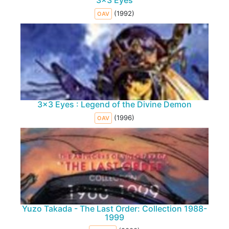
3x3 Eyes
(1992)
OAV
3x3 Eyes : Legend of the Divine Demon
(1996)
OAV
Yuzo Takada - The Last Order: Collection 1988-
1999