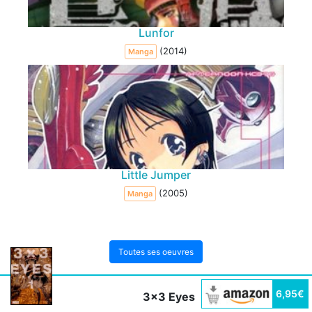
Lunfor
(2014)
Manga
Little Jumper
(2005)
Manga
Toutes ses oeuvres
6,95€
3x3 Eyes
Dans le même genre