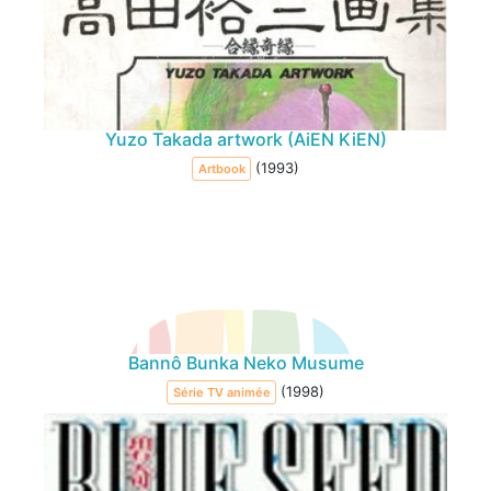
Yuzo Takada artwork (AiEN KiEN)
(1993)
Artbook
Bannô Bunka Neko Musume
(1998)
Série TV animée