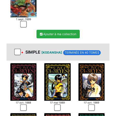
1 sept. 1999
Ajouter à ma collection
SIMPLE
[KODANSHA]
TERMINÉE EN 40 TOMES
17 oct. 1988
17 mai 1989
17 oct. 1989