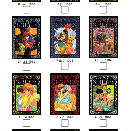
8 janv. 1994
6 juin 1994
6 oct. 1994
8 janv. 1996
7 août 1995
6 mars 1995
8 mai 1996
6 août 1996
6 déc. 1996