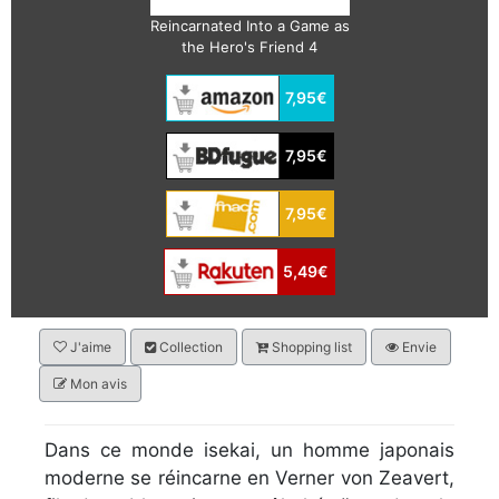
Reincarnated Into a Game as
the Hero's Friend 4
7,95€
7,95€
7,95€
5,49€
J'aime
Collection
Shopping list
Envie
Mon avis
Dans ce monde isekai, un homme japonais
moderne se réincarne en Verner von Zeavert,