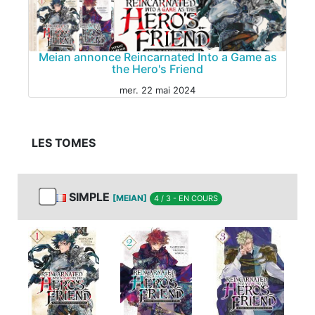
MANGA
Meian annonce Reincarnated Into a Game as
the Hero's Friend
MANGA
mer. 22 mai 2024
LES TOMES
SIMPLE
[MEIAN]
4 / 3 - EN COURS