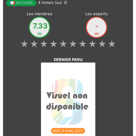
4 tomes (sur 3)
EN COURS
Les membres
Les experts
7.33
-
(3)
(0)
★
★
★
★
★
★
★
★
★
★
DERNIER PARU
MER. 9 AVRIL 2025