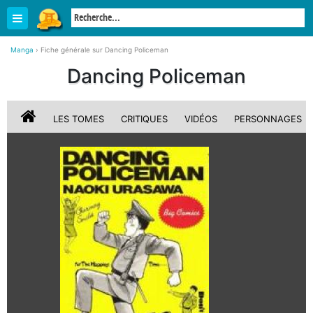
Manga
›
Fiche générale sur Dancing Policeman
Dancing Policeman
LES TOMES
CRITIQUES
VIDÉOS
PERSONNAGES