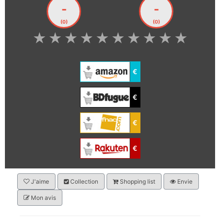
-
-
(0)
(0)
★
★
★
★
★
★
★
★
★
★
€
€
€
€
J'aime
Collection
Shopping list
Envie
Mon avis