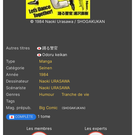
© 1984 Naoki Urasawa / SHOGAKUKAN
Autres titres
踊る警官
Odoru keikan
Type
Manga
Catégorie
Seinen
Année
1984
Dessinateur
Naoki URASAWA
Scénariste
Naoki URASAWA
Genres
Humour
Tranche de vie
Tags
Mag. prépub.
Big Comic
(SHOGAKUKAN)
1 tome
COMPLÈTE
Les membres
Les experts