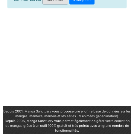
Depuis 2001,
Manga Sanctuary
vous propose une énorme base de données sur les
mangas
,
manhwa
,
manhua
et les
séries TV animées (japanimation)
.
Depuis 2006, Manga Sanctuary vous permet également de
gérer votre collection
de mangas
grâce à un outil 100% gratuit et très pointu avec un grand nombre de
fonctionnalités.