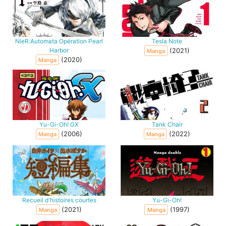
NieR:Automata Opération Pearl
Tesla Note
Harbor
(2021)
Manga
(2020)
Manga
Yu-Gi-Oh! GX
Tank Chair
(2006)
(2022)
Manga
Manga
Recueil d'histoires courtes
Yu-Gi-Oh!
(2021)
(1997)
Manga
Manga