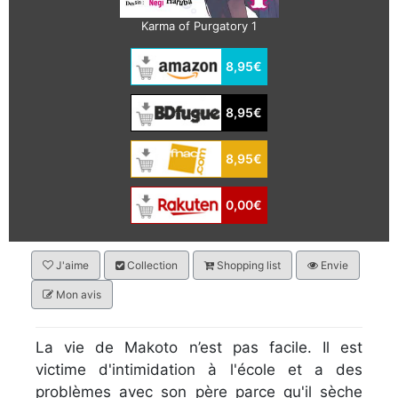
Karma of Purgatory 1
8,95€
8,95€
8,95€
0,00€
J'aime
Collection
Shopping list
Envie
Mon avis
La vie de Makoto n’est pas facile. Il est
victime d'intimidation à l'école et a des
problèmes avec son père parce qu'il sèche