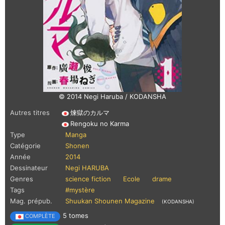
© 2014 Negi Haruba / KODANSHA
Autres titres
煉獄のカルマ
Rengoku no Karma
Type
Manga
Catégorie
Shonen
Année
2014
Dessinateur
Negi HARUBA
Genres
science fiction
Ecole
drame
Tags
#mystère
Mag. prépub.
Shuukan Shounen Magazine
(KODANSHA)
5 tomes
COMPLÈTE