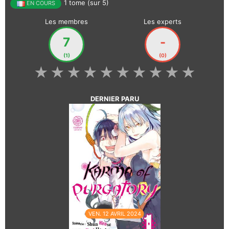
1 tome (sur 5)
EN COURS
Les membres
Les experts
7
-
(1)
(0)
★
★
★
★
★
★
★
★
★
★
DERNIER PARU
VEN. 12 AVRIL 2024