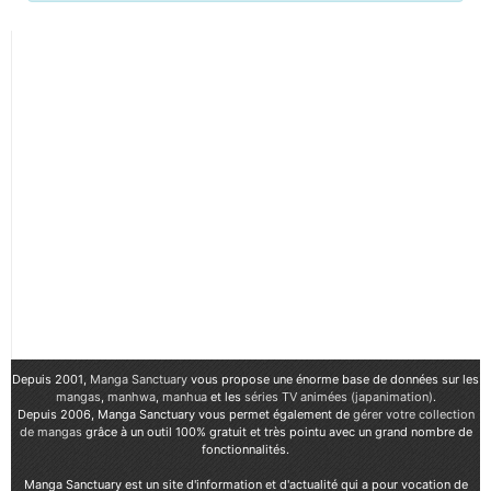
Depuis 2001,
Manga Sanctuary
vous propose une énorme base de données sur les
mangas
,
manhwa
,
manhua
et les
séries TV animées (japanimation)
.
Depuis 2006, Manga Sanctuary vous permet également de
gérer votre collection
de mangas
grâce à un outil 100% gratuit et très pointu avec un grand nombre de
fonctionnalités.
Manga Sanctuary est un site d'information et d'actualité qui a pour vocation de