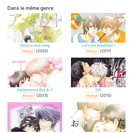
Dans le même genre
About a love song
Let's eat breakfast !
(2020)
(2011)
Manga
Manga
Adolescence Boy & IT
Gift
(2013)
(2015)
Manga
Manga