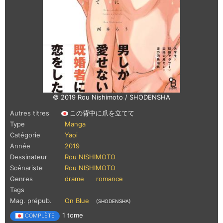
© 2019 Rou Nishimoto / SHODENSHA
Autres titres
この背中に爪を立てて
Type
Manga
Catégorie
Yaoi
Année
2019
Dessinateur
Rou NISHIMOTO
Scénariste
Rou NISHIMOTO
Genres
drame
romance
Tags
Mag. prépub.
On Blue
(SHODENSHA)
1 tome
COMPLÈTE