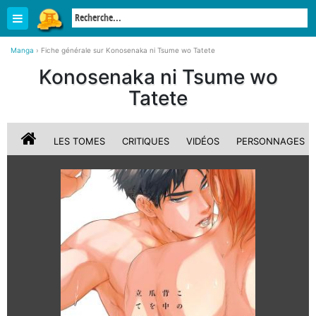
Manga
›
Fiche générale sur Konosenaka ni Tsume wo Tatete
Konosenaka ni Tsume wo
Tatete
LES TOMES
CRITIQUES
VIDÉOS
PERSONNAGES