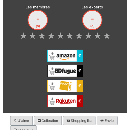
Les membres
Les experts
-
-
(0)
(0)
★
★
★
★
★
★
★
★
★
★
€
€
€
€
J'aime
Collection
Shopping list
Envie