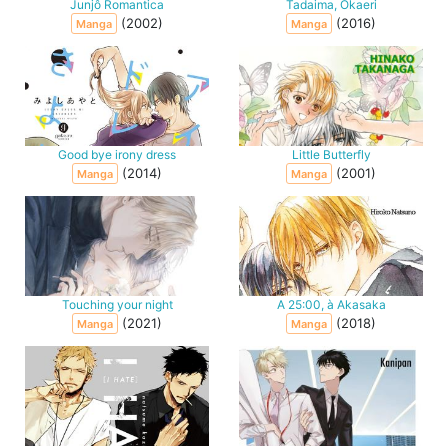
Junjô Romantica
Tadaima, Okaeri
(2002)
(2016)
Manga
Manga
Good bye irony dress
Little Butterfly
(2014)
(2001)
Manga
Manga
Touching your night
A 25:00, à Akasaka
(2021)
(2018)
Manga
Manga