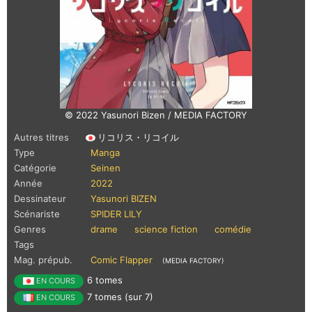
© 2022 Yasunori Bizen / MEDIA FACTORY
Autres titres
リコリス・リコイル
Type
Manga
Catégorie
Seinen
Année
2022
Dessinateur
Yasunori BIZEN
Scénariste
SPIDER LILY
Genres
drame
science fiction
comédie
Tags
Mag. prépub.
Comic Flapper
(MEDIA FACTORY)
6 tomes
EN COURS
7 tomes (sur 7)
EN COURS