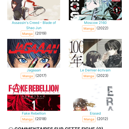
Assassin's Creed - Blade of
Moscow 2160
Shao Jun
(2022)
Manga
(2019)
Manga
Jagaaan
Le Dernier écrivain
(2017)
(2023)
Manga
Manga
Fake Rebellion
Erased
(2018)
(2012)
Manga
Manga