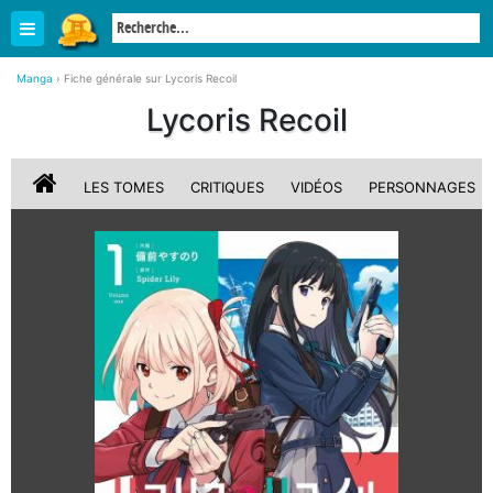
Manga
›
Fiche générale sur Lycoris Recoil
Lycoris Recoil
LES TOMES
CRITIQUES
VIDÉOS
PERSONNAGES