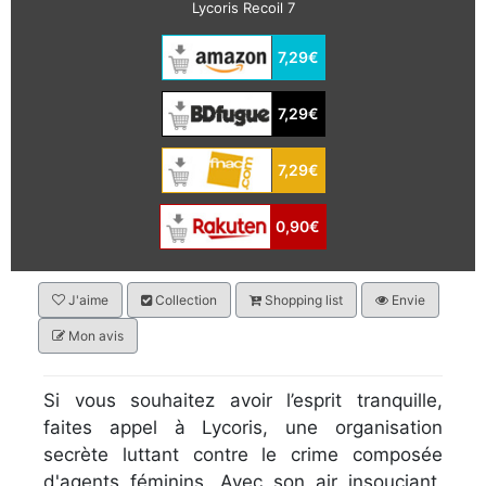
Lycoris Recoil 7
7,29€
7,29€
7,29€
0,90€
J'aime
Collection
Shopping list
Envie
Mon avis
Si vous souhaitez avoir l’esprit tranquille,
faites appel à Lycoris, une organisation
secrète luttant contre le crime composée
d'agents féminins. Avec son air insouciant,