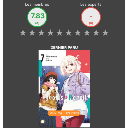
Les membres
Les experts
7.83
-
(6)
(0)
★
★
★
★
★
★
★
★
★
★
DERNIER PARU
MER. 24 JUIN 2026