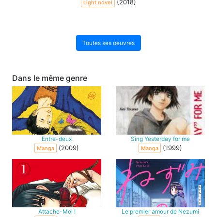
(2018)
Light novel
Toutes ses oeuvres
Dans le même genre
Entre-deux
Sing Yesterday for me
(2009)
(1999)
Manga
Manga
Attache-Moi !
Le premier amour de Nezumi