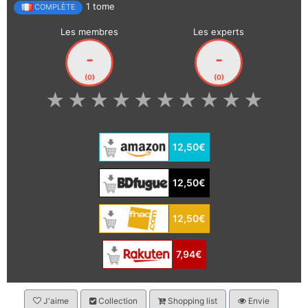
1 tome
COMPLÈTE
Les membres
Les experts
-
-
(0)
(0)
★
★
★
★
★
★
★
★
★
★
12,50€
12,50€
12,50€
7,94€
J'aime
Collection
Shopping list
Envie