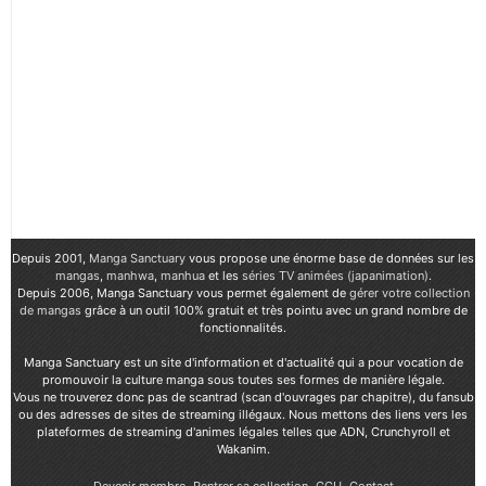
Depuis 2001,
Manga Sanctuary
vous propose une énorme base de données sur les
mangas
,
manhwa
,
manhua
et les
séries TV animées (japanimation)
.
Depuis 2006, Manga Sanctuary vous permet également de
gérer votre collection
de mangas
grâce à un outil 100% gratuit et très pointu avec un grand nombre de
fonctionnalités.
Manga Sanctuary est un site d'information et d'actualité qui a pour vocation de
promouvoir la culture manga sous toutes ses formes de manière légale.
Vous ne trouverez donc pas de scantrad (scan d'ouvrages par chapitre), du fansub
ou des adresses de sites de streaming illégaux. Nous mettons des liens vers les
plateformes de streaming d'animes légales telles que ADN, Crunchyroll et
Wakanim.
Devenir membre
Rentrer sa collection
CGU
Contact