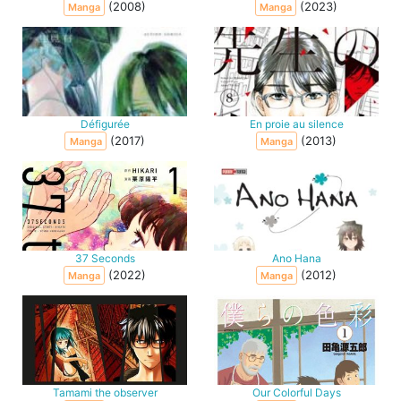
(2008)
(2023)
Manga
Manga
Défigurée
En proie au silence
(2017)
(2013)
Manga
Manga
37 Seconds
Ano Hana
(2022)
(2012)
Manga
Manga
Tamami the observer
Our Colorful Days