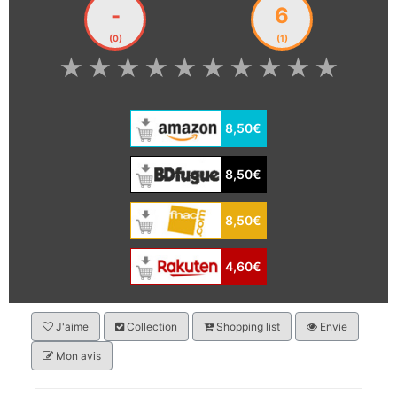
-
6
(0)
(1)
★
★
★
★
★
★
★
★
★
★
8,50€
8,50€
8,50€
4,60€
J'aime
Collection
Shopping list
Envie
Mon avis