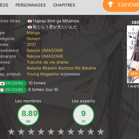
5391ÈM
DÉOS
PERSONNAGES
CHAPITRES
tres titres
Hajirau Kimi ga Mitainda
DE
恥じらう君が見たいんだ
ype
Manga
tégorie
Seinen
nnée
2021
ssinateur
Rakure UMAGOME
énariste
Rakure UMAGOME
enres
Tranche de vie
drame
ags
#adulte
#harem
#school life
#drame
VEN.
g. prépub.
Young Magazine
(KODANSHA)
10 tomes
EN COURS
I wan
6 tomes (sur 6)
EN COURS
Les membres
Les experts
8.89
9
(9)
(1)
★
★
★
★
★
★
★
★
★
★