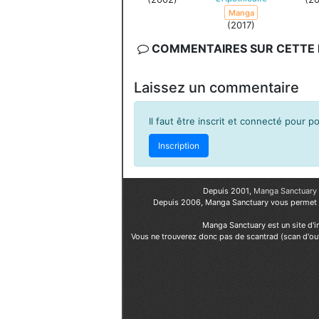
Manga
(2017)
COMMENTAIRES SUR CETTE F
Laissez un commentaire
Il faut être inscrit et connecté pour 
Inscription
Depuis 2001,
Manga Sanctuary
Depuis 2006, Manga Sanctuary vous permet
Manga Sanctuary est un site d'i
Vous ne trouverez donc pas de scantrad (scan d'ou