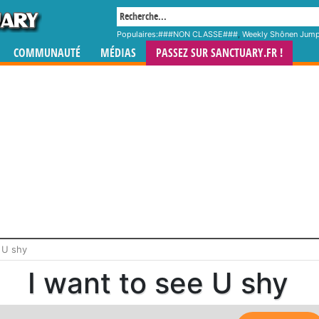
Populaires:
###NON CLASSE###
,
Weekly Shônen Jum
COMMUNAUTÉ
MÉDIAS
PASSEZ SUR SANCTUARY.FR !
 U shy
I want to see U shy