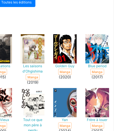
Toutes les éditions
ations
Les saisons
Golden Guy
Blue period
d'Ohgishima
nga
Manga
Manga
015)
(2020)
(2017)
Manga
(2019)
Vieux
Tout ce que
Yan
Frère à louer
mon père à
nga
Manga
Manga
perdu
000)
(2024)
(2017)