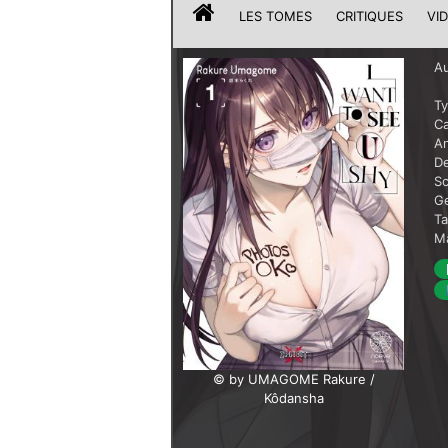
LES TOMES
CRITIQUES
VI
Au
T
Ca
A
De
Sc
G
T
Ma
© by UMAGOME Rakure /
Kôdansha