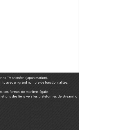
éries TV animées (japanimation)
.
ointu avec un grand nombre de fonctionnalités.
es ses formes de manière légale.
mettons des liens vers les plateformes de streaming