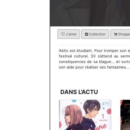
J'aime
Collection
Shoppin
Akito est étudiant. Pour tromper son e
festival culturel. S’il s’attend au ser
conséquences de sa blague... et surto
son aide pour réaliser ses fantasmes...
DANS L'ACTU