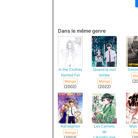
Dans le même genre
In the Clothes
Quand la nuit
Déton
Named Fat
tombe
Ma
(2
Manga
Manga
(2002)
(2022)
Rahxephon
Les Carnets
Mon 
de
Manga
Ma
L'Apothicaire
(2002)
(2