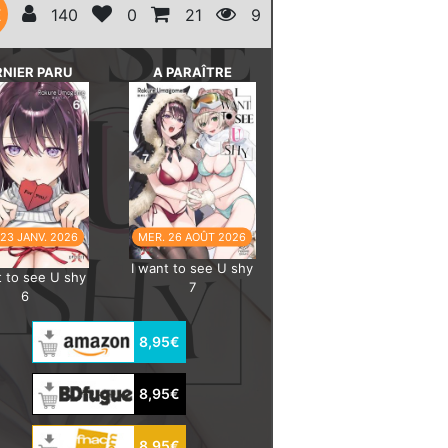
E
140
0
21
9
RNIER PARU
A PARAÎTRE
 23 JANV. 2026
MER. 26 AOÛT 2026
I want to see U shy
t to see U shy
7
6
8,95€
8,95€
8,95€