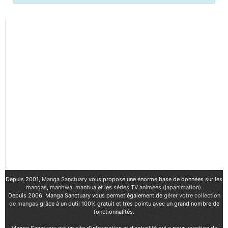
Depuis 2001,
Manga Sanctuary
vous propose une énorme base de données sur les
mangas
,
manhwa
,
manhua
et les
séries TV animées (japanimation)
.
Depuis 2006, Manga Sanctuary vous permet également de
gérer votre collection
de mangas
grâce à un outil 100% gratuit et très pointu avec un grand nombre de
fonctionnalités.