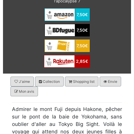
l'apocalypse 7
7,50€
7,50€
7,50€
2,85€
J'aime
Collection
Shopping list
Envie
Mon avis
Admirer le mont Fuji depuis Hakone, pêcher
sur le pont de la baie de Yokohama, sans
oublier d'aller au Tokyo Big Sight. Voilà le
voyage qui attend nos deux jeunes filles à