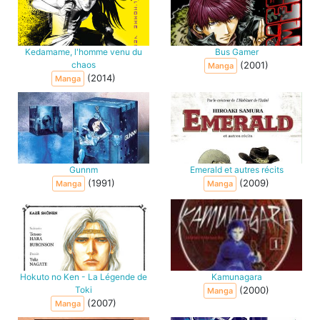
Kedamame, l'homme venu du
Bus Gamer
chaos
(2001)
Manga
(2014)
Manga
Gunnm
Emerald et autres récits
(1991)
(2009)
Manga
Manga
Hokuto no Ken - La Légende de
Kamunagara
Toki
(2000)
Manga
(2007)
Manga