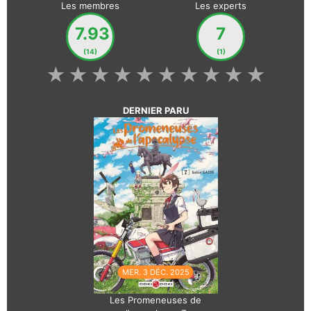
Les membres
Les experts
7.93
7
(14)
(1)
★
★
★
★
★
★
★
★
★
★
DERNIER PARU
MER. 3 DÉC. 2025
Les Promeneuses de