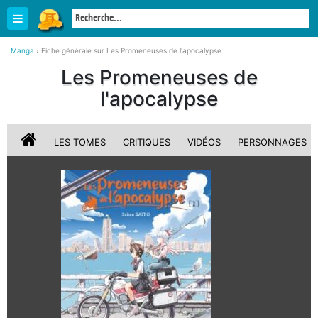
Manga
›
Fiche générale sur Les Promeneuses de l'apocalypse
Les Promeneuses de
l'apocalypse
LES TOMES
CRITIQUES
VIDÉOS
PERSONNAGES