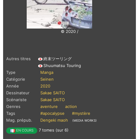
© 2020 /
Autres titres
終末ツーリング
Shuumatsu Touring
Type
Manga
Catégorie
Seinen
Année
2020
Dessinateur
Sakae SAITO
Scénariste
Sakae SAITO
Genres
aventure
action
Tags
#apocalypse
#mystère
Mag. prépub.
Dengeki maoh
(MEDIA WORKS)
7 tomes (sur 6)
EN COURS