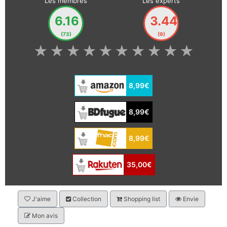
Les membres
Les experts
6.16
3.44
(73)
(9)
★
★
★
★
★
★
★
★
★
★
8,99€
8,99€
8,99€
35,00€
J'aime
Collection
Shopping list
Envie
Mon avis