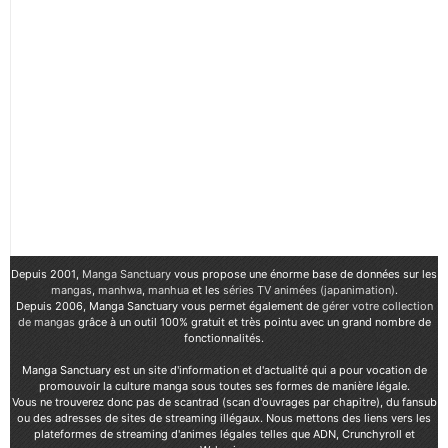
Depuis 2001,
Manga Sanctuary
vous propose une énorme base de données sur les
mangas
,
manhwa
,
manhua
et les
séries TV animées (japanimation)
.
Depuis 2006, Manga Sanctuary vous permet également de
gérer votre collection
de mangas
grâce à un outil 100% gratuit et très pointu avec un grand nombre de
fonctionnalités.
Manga Sanctuary est un site d'information et d'actualité qui a pour vocation de
promouvoir la culture manga sous toutes ses formes de manière légale.
Vous ne trouverez donc pas de scantrad (scan d'ouvrages par chapitre), du fansub
ou des adresses de sites de streaming illégaux. Nous mettons des liens vers les
plateformes de streaming d'animes légales telles que ADN, Crunchyroll et