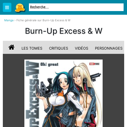
Manga
›
Fiche générale sur Burn-Up Excess & W
Burn-Up Excess & W
LES TOMES
CRITIQUES
VIDÉOS
PERSONNAGES