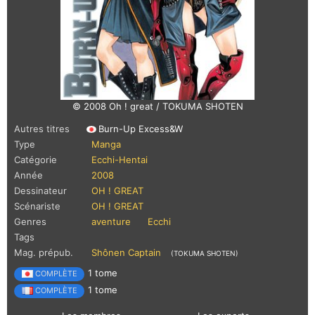
© 2008 Oh ! great / TOKUMA SHOTEN
Autres titres
Burn-Up Excess&W
Type
Manga
Catégorie
Ecchi-Hentai
Année
2008
Dessinateur
OH ! GREAT
Scénariste
OH ! GREAT
Genres
aventure
Ecchi
Tags
Mag. prépub.
Shônen Captain
(TOKUMA SHOTEN)
1 tome
COMPLÈTE
1 tome
COMPLÈTE