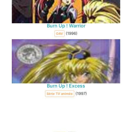
Burn Up ! Warrior
(1996)
OAV
Burn Up ! Excess
(1997)
Série TV animée