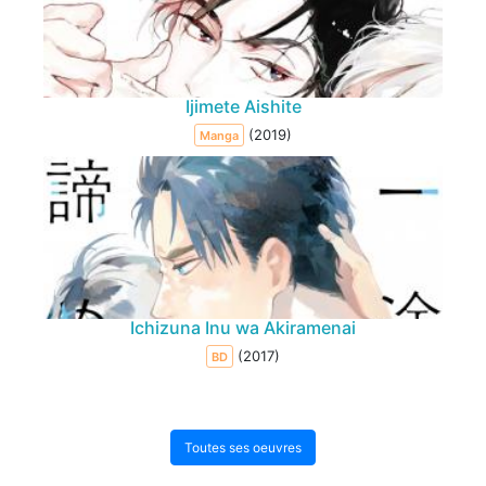
Ijimete Aishite
(2019)
Manga
Ichizuna Inu wa Akiramenai
(2017)
BD
Toutes ses oeuvres