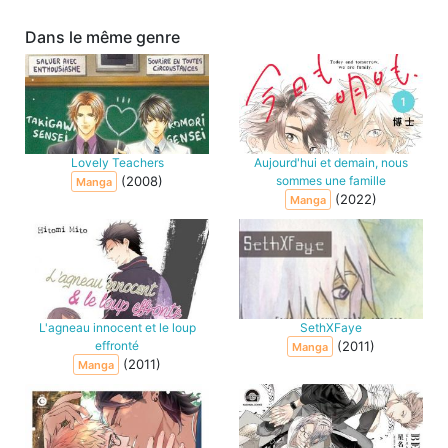
Dans le même genre
Lovely Teachers
Aujourd'hui et demain, nous
(2008)
sommes une famille
Manga
(2022)
Manga
L'agneau innocent et le loup
SethXFaye
effronté
(2011)
Manga
(2011)
Manga