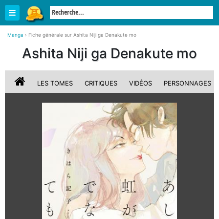
Manga
›
Fiche générale sur Ashita Niji ga Denakute mo
Ashita Niji ga Denakute mo
LES TOMES
CRITIQUES
VIDÉOS
PERSONNAGES