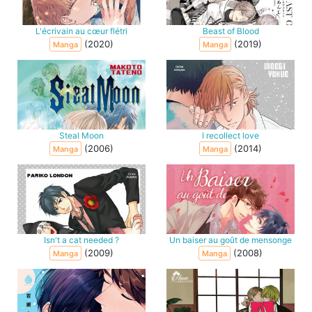
L'écrivain au cœur flétri
Beast of Blood
(2020)
(2019)
Manga
Manga
Steal Moon
I recollect love
(2006)
(2014)
Manga
Manga
Isn't a cat needed ?
Un baiser au goût de mensonge
(2009)
(2008)
Manga
Manga