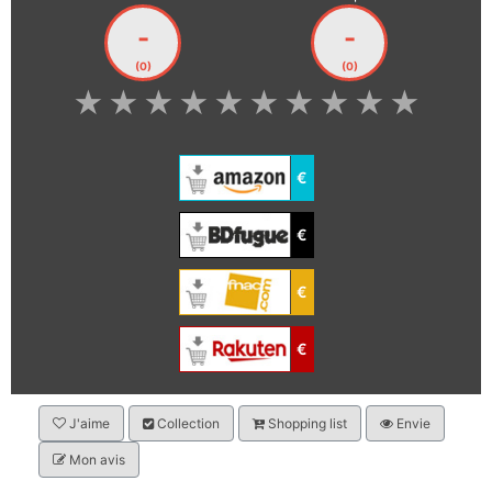
-
-
(0)
(0)
★
★
★
★
★
★
★
★
★
★
€
€
€
€
J'aime
Collection
Shopping list
Envie
Mon avis