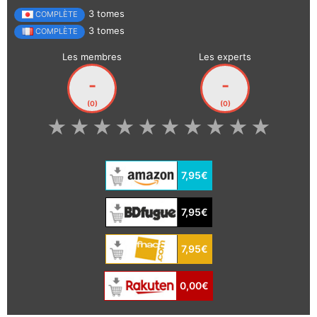
3 tomes
COMPLÈTE
3 tomes
COMPLÈTE
Les membres
Les experts
-
-
(0)
(0)
★
★
★
★
★
★
★
★
★
★
7,95€
7,95€
7,95€
0,00€