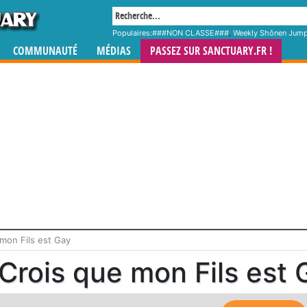
Populaires:
###NON CLASSE###
,
Weekly Shônen Jum
COMMUNAUTÉ
MÉDIAS
PASSEZ SUR SANCTUARY.FR !
 mon Fils est Gay
Crois que mon Fils est 