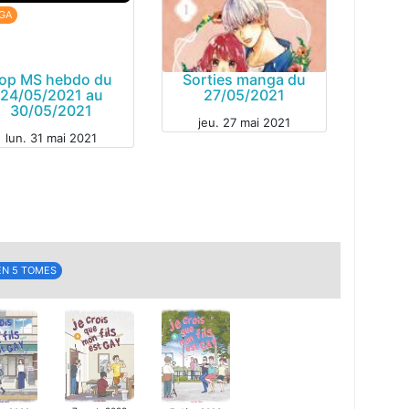
GA
op MS hebdo du
Sorties manga du
24/05/2021 au
27/05/2021
30/05/2021
jeu. 27 mai 2021
lun. 31 mai 2021
MANGA
EN 5 TOMES