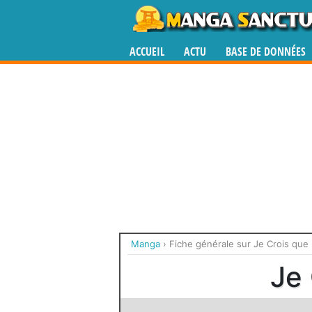
ACCUEIL
ACTU
BASE DE DONNÉES
Manga
›
Fiche générale sur Je Crois que
Je 