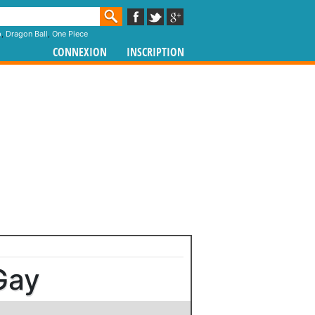
p
,
Dragon Ball
,
One Piece
CONNEXION
INSCRIPTION
Gay