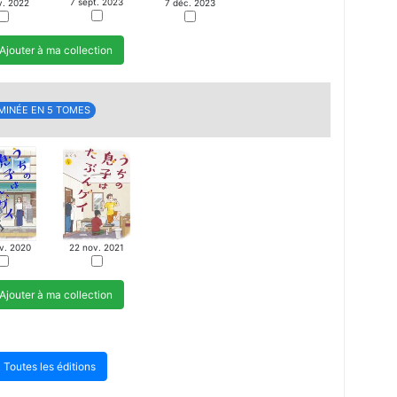
7 sept. 2023
v. 2022
7 déc. 2023
Ajouter à ma collection
MINÉE EN 5 TOMES
v. 2020
22 nov. 2021
Ajouter à ma collection
Toutes les éditions