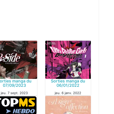
orties manga du
Sorties manga du
07/09/2023
06/01/2022
jeu. 7 sept. 2023
jeu. 6 janv. 2022
GA
MANGA