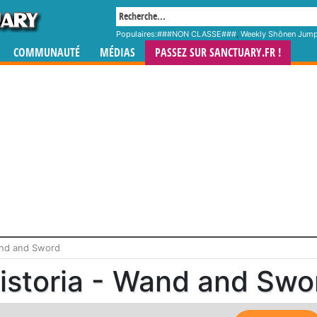
Populaires:
###NON CLASSE###
,
Weekly Shônen Jum
COMMUNAUTÉ
MÉDIAS
PASSEZ SUR SANCTUARY.FR !
and and Sword
istoria - Wand and Swo