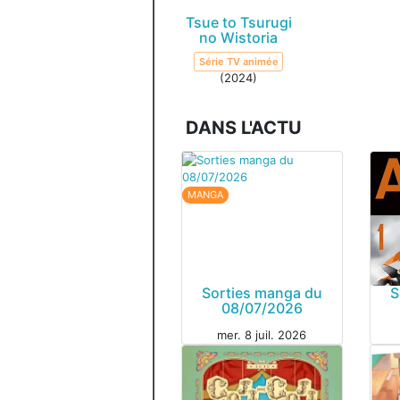
Tsue to Tsurugi
no Wistoria
Série TV animée
(2024)
DANS L'ACTU
MANGA
Sorties manga du
S
08/07/2026
mer. 8 juil. 2026
MAN