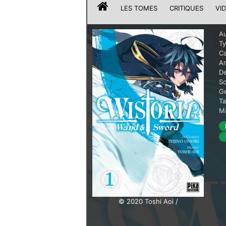
LES TOMES
CRITIQUES
VI
Au
T
Ca
A
De
Sc
G
T
Ma
© 2020 Toshi Aoi /