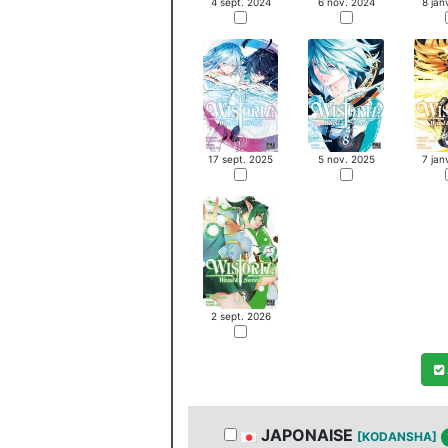
4 sept. 2024
6 nov. 2024
8 jan
17 sept. 2025
5 nov. 2025
7 jan
2 sept. 2026
JAPONAISE
[KODANSHA]