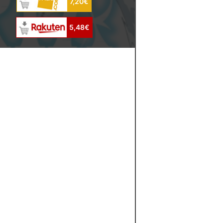
7,20€
5,48€