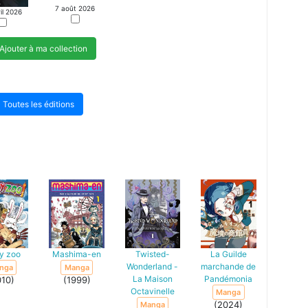
7 août 2026
il 2026
Ajouter à ma collection
Toutes les éditions
y zoo
Mashima-en
Twisted-
La Guilde
Wonderland -
marchande de
nga
Manga
La Maison
Pandémonia
010)
(1999)
Octavinelle
Manga
(2024)
Manga