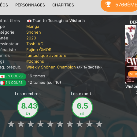
5766ÈM
DÉOS
PERSONNAGES
CHAPITRES
tres titres
Tsue to Tsurugi no Wistoria
DE
ype
Manga
tégorie
Shonen
nnée
2020
ssinateur
Toshi AOI
énariste
Fujino ŌMORI
enres
fantastique
aventure
ags
#donjons
g. prépub.
Weekly Shônen Champion
(AKITA SHOTEN)
MER.
16 tomes
EN COURS
12 tomes (sur 16)
EN COURS
Wisto
Les membres
Les experts
8.43
6.5
(7)
(2)
★
★
★
★
★
★
★
★
★
★