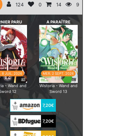
E
124
0
14
9
RNIER PARU
A PARAÎTRE
 8 JUIL. 2026
MER. 2 SEPT. 2026
ria - Wand and
Wistoria - Wand and
Sword 12
Sword 13
7,20€
7,20€