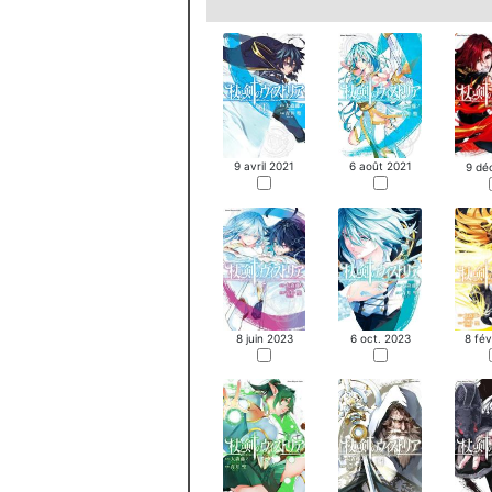
9 avril 2021
6 août 2021
9 dé
8 juin 2023
6 oct. 2023
8 fév