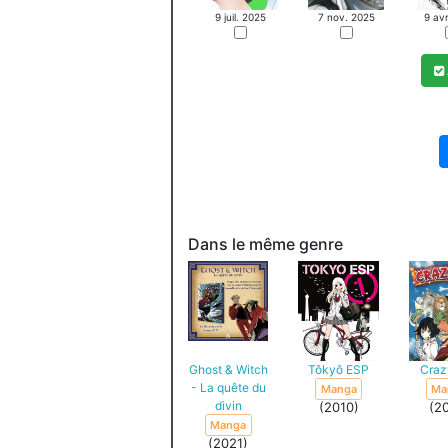
9 juil. 2025
7 nov. 2025
9 avr
Dans le même genre
Ghost & Witch
Tôkyô ESP
Craz
- La quête du
Manga
Ma
divin
(2010)
(2
Manga
(2021)