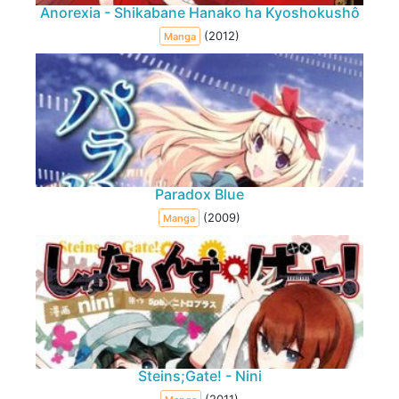
Anorexia - Shikabane Hanako ha Kyoshokushô
(2012)
Manga
Paradox Blue
(2009)
Manga
Steins;Gate! - Nini
(2011)