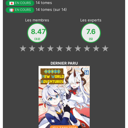
14 tomes
EN COURS
14 tomes (sur 14)
EN COURS
Les membres
Les experts
8.47
7.6
(32)
(5)
★
★
★
★
★
★
★
★
★
★
DERNIER PARU
JEU. 7 MAI 2026