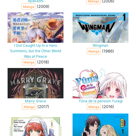
Ayakashi
(2006)
Manga
(2009)
Manga
I Got Caught Up In a Hero
Wingman
Summons, but the Other World
(1986)
Manga
Was at Peace
(2018)
Manga
Marry Grave
Yûna de la pension Yuragi
(2017)
(2016)
Manga
Manga