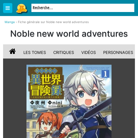
Manga
›
Fiche générale sur Noble new world adventures
Noble new world adventures
LES TOMES
CRITIQUES
VIDÉOS
PERSONNAGES