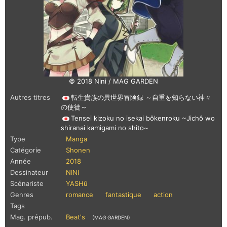
© 2018 Nini / MAG GARDEN
Autres titres
転生貴族の異世界冒険録 ～自重を知らない神々
の使徒～
Tensei kizoku no isekai bôkenroku ~Jichô wo
shiranai kamigami no shito~
Type
Manga
Catégorie
Shonen
Année
2018
Dessinateur
NINI
Scénariste
YASHû
Genres
romance
fantastique
action
Tags
Mag. prépub.
Beat's
(MAG GARDEN)