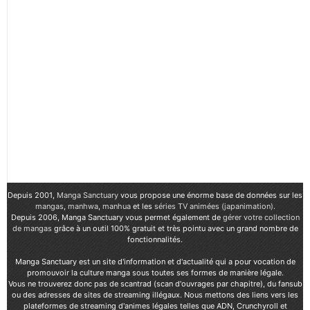
Depuis 2001,
Manga Sanctuary
vous propose une énorme base de données sur les
mangas
,
manhwa
,
manhua
et les
séries TV animées (japanimation)
.
Depuis 2006, Manga Sanctuary vous permet également de
gérer votre collection
de mangas
grâce à un outil 100% gratuit et très pointu avec un grand nombre de
fonctionnalités.
Manga Sanctuary est un site d'information et d'actualité qui a pour vocation de
promouvoir la culture manga sous toutes ses formes de manière légale.
Vous ne trouverez donc pas de scantrad (scan d'ouvrages par chapitre), du fansub
ou des adresses de sites de streaming illégaux. Nous mettons des liens vers les
plateformes de streaming d'animes légales telles que ADN, Crunchyroll et