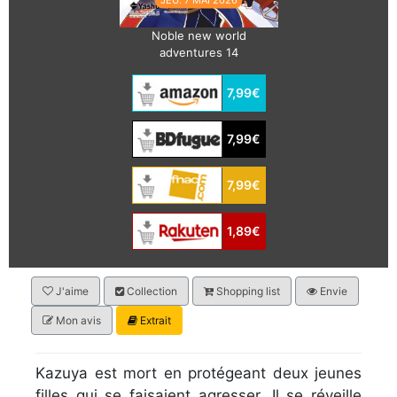
Noble new world
adventures 14
7,99€
7,99€
7,99€
1,89€
J'aime
Collection
Shopping list
Envie
Mon avis
Extrait
Kazuya est mort en protégeant deux jeunes
filles qui se faisaient agresser. Il se réveille