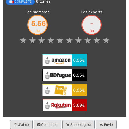
8 tomes
COMPLÈTE
Les membres
Les experts
5.56
-
(9)
(0)
★
★
★
★
★
★
★
★
★
★
6,95€
6,95€
6,95€
3,69€
J'aime
Collection
Shopping list
Envie