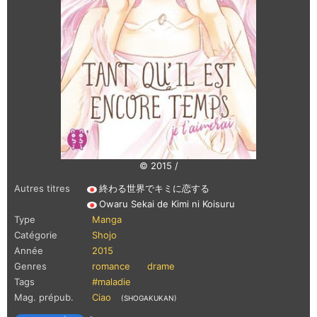
© 2015 /
Autres titres
終わる世界でキミに恋する
Owaru Sekai de Kimi ni Koisuru
Type
Manga
Catégorie
Shojo
Année
2015
Genres
romance
drame
Tags
#maladie
Mag. prépub.
Ciao
(SHOGAKUKAN)