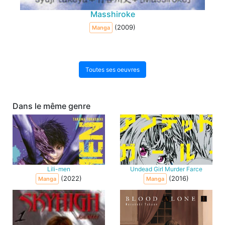
Masshiroke
(2009)
Manga
Toutes ses oeuvres
Dans le même genre
Lili-men
Undead Girl Murder Farce
(2022)
(2016)
Manga
Manga