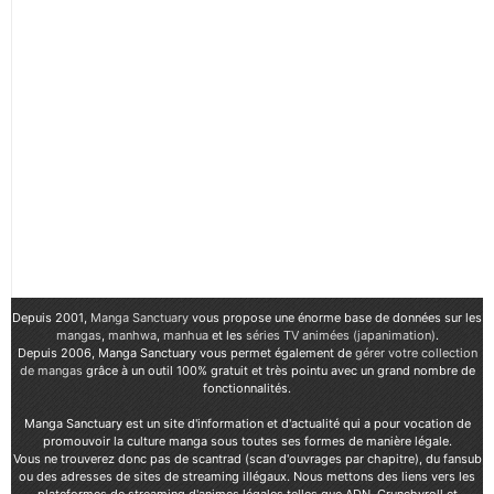
Depuis 2001,
Manga Sanctuary
vous propose une énorme base de données sur les
mangas
,
manhwa
,
manhua
et les
séries TV animées (japanimation)
.
Depuis 2006, Manga Sanctuary vous permet également de
gérer votre collection
de mangas
grâce à un outil 100% gratuit et très pointu avec un grand nombre de
fonctionnalités.
Manga Sanctuary est un site d'information et d'actualité qui a pour vocation de
promouvoir la culture manga sous toutes ses formes de manière légale.
Vous ne trouverez donc pas de scantrad (scan d'ouvrages par chapitre), du fansub
ou des adresses de sites de streaming illégaux. Nous mettons des liens vers les