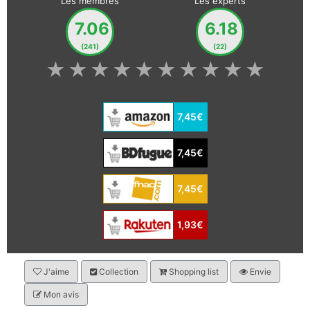
Les membres
Les experts
7.06
6.18
(241)
(22)
★
★
★
★
★
★
★
★
★
★
7,45€
7,45€
7,45€
1,93€
J'aime
Collection
Shopping list
Envie
Mon avis