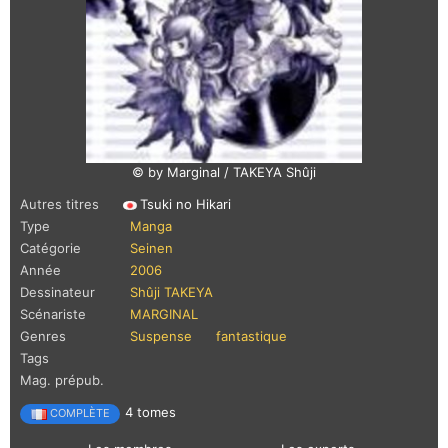
© by Marginal / TAKEYA Shûji
Autres titres
Tsuki no Hikari
Type
Manga
Catégorie
Seinen
Année
2006
Dessinateur
Shûji TAKEYA
Scénariste
MARGINAL
Genres
Suspense
fantastique
Tags
Mag. prépub.
4 tomes
COMPLÈTE