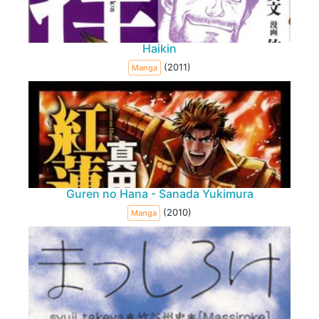
Haikin
(2011)
Manga
Guren no Hana - Sanada Yukimura
(2010)
Manga