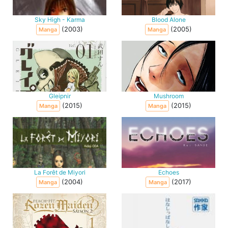
Sky High - Karma
Blood Alone
(2003)
(2005)
Manga
Manga
Gleipnir
Mushroom
(2015)
(2015)
Manga
Manga
La Forêt de Miyori
Echoes
(2004)
(2017)
Manga
Manga