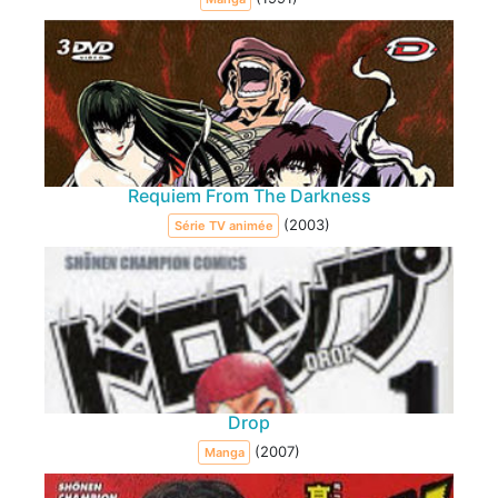
Requiem From The Darkness
(2003)
Série TV animée
Drop
(2007)
Manga