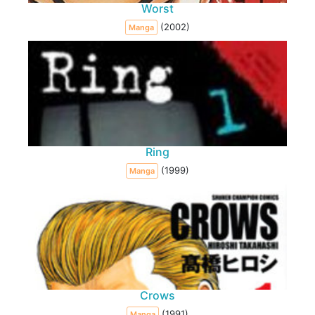
Worst
(2002)
Manga
Ring
(1999)
Manga
Crows
(1991)
Manga