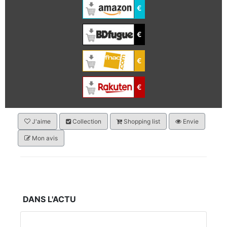
€
€
€
€
J'aime
Collection
Shopping list
Envie
Mon avis
DANS L'ACTU