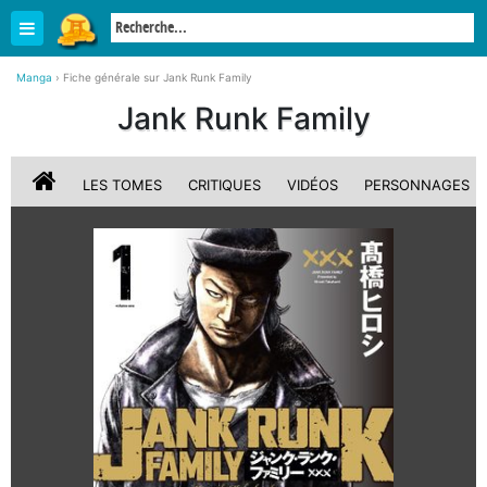
Manga
›
Fiche générale sur Jank Runk Family
Jank Runk Family
LES TOMES
CRITIQUES
VIDÉOS
PERSONNAGES