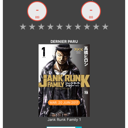
-
-
(0)
(0)
★
★
★
★
★
★
★
★
★
★
DERNIER PARU
MAR. 20 JUIN 2017
Jank Runk Family 1