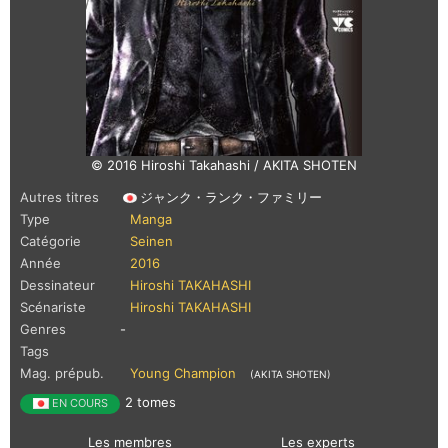
© 2016 Hiroshi Takahashi / AKITA SHOTEN
Autres titres
ジャンク・ランク・ファミリー
Type
Manga
Catégorie
Seinen
Année
2016
Dessinateur
Hiroshi TAKAHASHI
Scénariste
Hiroshi TAKAHASHI
Genres
-
Tags
Mag. prépub.
Young Champion
(AKITA SHOTEN)
2 tomes
EN COURS
Les membres
Les experts