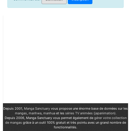
Depuis 2001,
Manga Sanctuary
vous propose une énorme base de données sur les
mangas
,
manhwa
,
manhua
et les
séries TV animées (japanimation)
.
Depuis 2006, Manga Sanctuary vous permet également de
gérer votre collection
de mangas
grâce à un outil 100% gratuit et très pointu avec un grand nombre de
fonctionnalités.