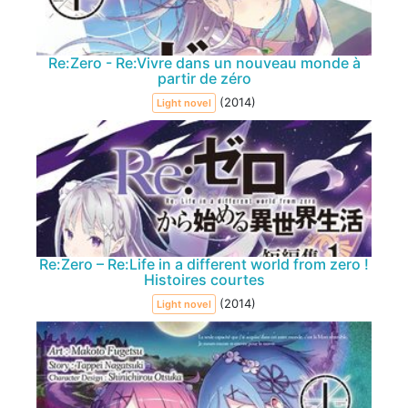
Re:Zero - Re:Vivre dans un nouveau monde à
partir de zéro
(2014)
Light novel
Re:Zero – Re:Life in a different world from zero !
Histoires courtes
(2014)
Light novel