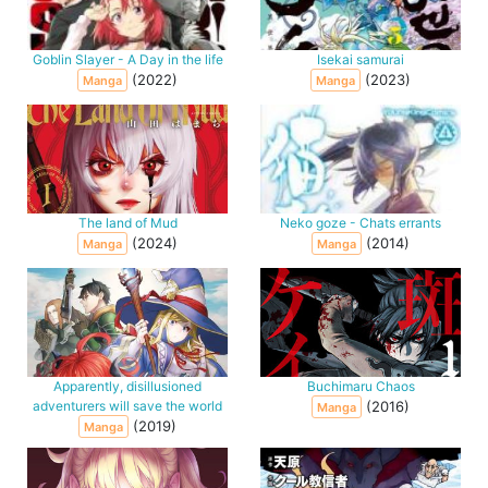
Goblin Slayer - A Day in the life
Isekai samurai
(2022)
(2023)
Manga
Manga
The land of Mud
Neko goze - Chats errants
(2024)
(2014)
Manga
Manga
Apparently, disillusioned
Buchimaru Chaos
adventurers will save the world
(2016)
Manga
(2019)
Manga