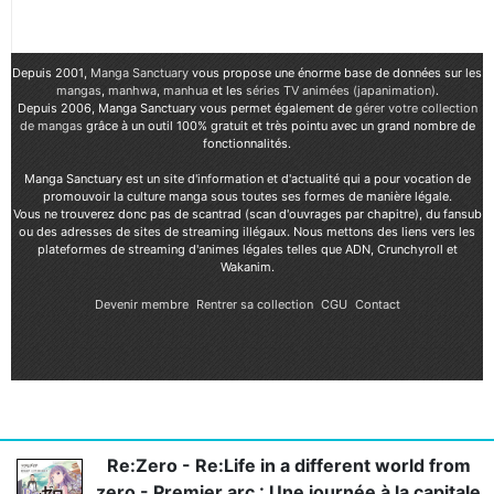
Depuis 2001,
Manga Sanctuary
vous propose une énorme base de données sur les
mangas
,
manhwa
,
manhua
et les
séries TV animées (japanimation)
.
Depuis 2006, Manga Sanctuary vous permet également de
gérer votre collection
de mangas
grâce à un outil 100% gratuit et très pointu avec un grand nombre de
fonctionnalités.
Manga Sanctuary est un site d'information et d'actualité qui a pour vocation de
promouvoir la culture manga sous toutes ses formes de manière légale.
Vous ne trouverez donc pas de scantrad (scan d'ouvrages par chapitre), du fansub
ou des adresses de sites de streaming illégaux. Nous mettons des liens vers les
plateformes de streaming d'animes légales telles que ADN, Crunchyroll et
Wakanim.
Devenir membre
Rentrer sa collection
CGU
Contact
Re:Zero - Re:Life in a different world from
zero - Premier arc : Une journée à la capitale