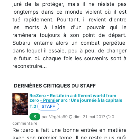
juré de la protéger, mais il ne résiste pas
longtemps dans ce monde violent où il est
tué rapidement. Pourtant, il revient d'entre
les morts à l'aide d'un pouvoir qui le
ramènera toujours à son point de départ.
Subaru entame alors un combat perpétuel
dans lequel il essaie, peu à peu, de changer
le futur, où chaque fois les souvenirs sont à
reconstruire...
DERNIÈRES CRITIQUES DU STAFF
Re:Zero - Re:Life in a different world from
zero - Premier arc : Une journée à la capitale
T.2
STAFF
8
par Végéta69
dim. 21 mai 2017
0
commentaire
Re :zero a fait une bonne entrée en matière
avec son premier tome. Il ne reste plus qu’à