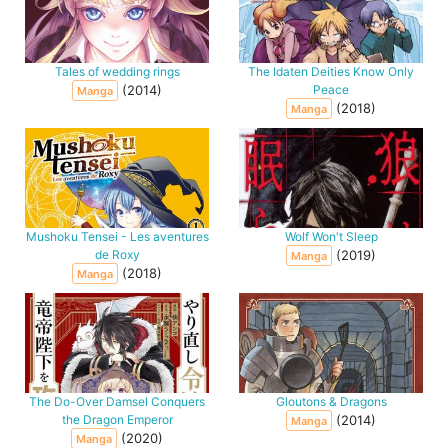
Tales of wedding rings
The Idaten Deities Know Only
(2014)
Peace
Manga
(2018)
Manga
Mushoku Tensei - Les aventures
Wolf Won't Sleep
de Roxy
(2019)
Manga
(2018)
Manga
The Do-Over Damsel Conquers
Gloutons & Dragons
the Dragon Emperor
(2014)
Manga
(2020)
Manga