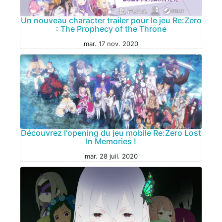
Un nouveau character trailer pour le jeu Re:Zero
: The Prophecy of the Throne
mar. 17 nov. 2020
JEU VIDÉO
ANIME
Découvrez l'opening du jeu mobile Re:Zero Lost
In Memories !
JEU VIDÉO
mar. 28 juil. 2020