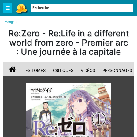
Manga
›
Fiche générale sur Re:Zero - Re:Life in a different world from zero - Premier arc : Une
Re:Zero - Re:Life in a different
journée à la capitale
world from zero - Premier arc
: Une journée à la capitale
LES TOMES
CRITIQUES
VIDÉOS
PERSONNAGES