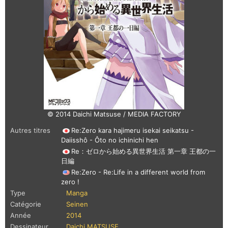
© 2014 Daichi Matsuse / MEDIA FACTORY
Autres titres
Re:Zero kara hajimeru isekai seikatsu -
Daiisshô - Ôto no ichinichi hen
Re：ゼロから始める異世界生活 第一章 王都の一
日編
Re:Zero - Re:Life in a different world from
zero !
Type
Manga
Catégorie
Seinen
Année
2014
Dessinateur
Daichi MATSUSE