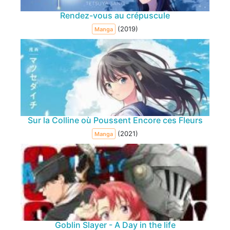
Rendez-vous au crépuscule
(2019)
Manga
Sur la Colline où Poussent Encore ces Fleurs
(2021)
Manga
Goblin Slayer - A Day in the life