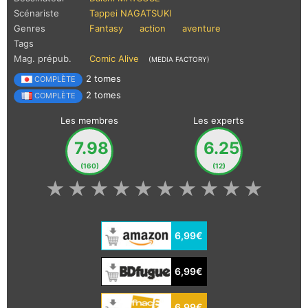
Scénariste
Tappei NAGATSUKI
Genres
Fantasy
action
aventure
Tags
Mag. prépub.
Comic Alive
(MEDIA FACTORY)
2 tomes
COMPLÈTE
2 tomes
COMPLÈTE
Les membres
Les experts
7.98
6.25
(160)
(12)
★
★
★
★
★
★
★
★
★
★
6,99€
6,99€
6,99€