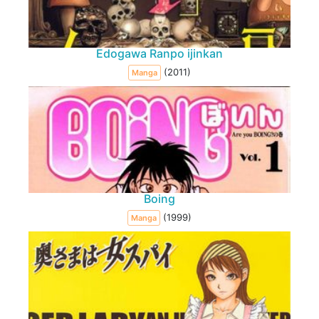
Edogawa Ranpo ijinkan
(2011)
Manga
Boing
(1999)
Manga