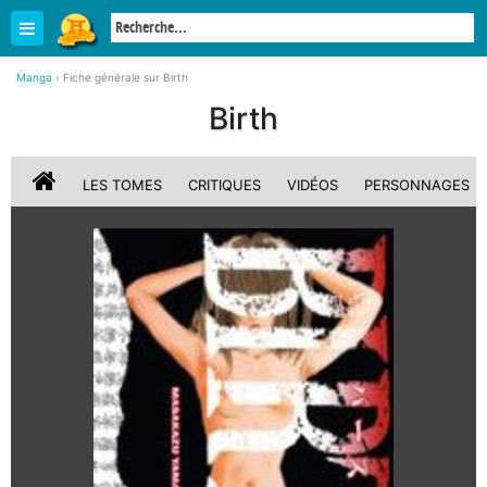
Manga
›
Fiche générale sur Birth
Birth
LES TOMES
CRITIQUES
VIDÉOS
PERSONNAGES