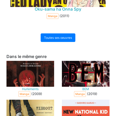
Oku-sama ha Onna Spy
(2011)
Manga
Toutes ses oeuvres
Dans le même genre
Hurlements
BEM
(2009)
(2019)
Manga
Manga