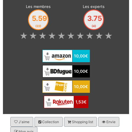
Les membres
Les experts
5.59
3.75
(22)
(4)
★
★
★
★
★
★
★
★
★
★
10,00€
10,00€
10,00€
1,53€
J'aime
Collection
Shopping list
Envie
Mon avis