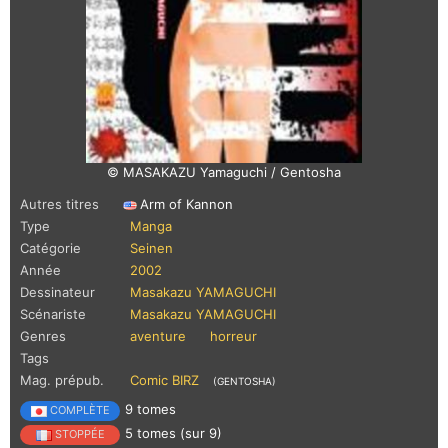
© MASAKAZU Yamaguchi / Gentosha
Autres titres
Arm of Kannon
Type
Manga
Catégorie
Seinen
Année
2002
Dessinateur
Masakazu YAMAGUCHI
Scénariste
Masakazu YAMAGUCHI
Genres
aventure
horreur
Tags
Mag. prépub.
Comic BIRZ
(GENTOSHA)
9 tomes
COMPLÈTE
5 tomes (sur 9)
STOPPÉE