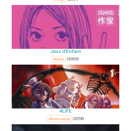
Jeux d'Enfant
(2003)
Manga
4LIFE
(2018)
Global manga