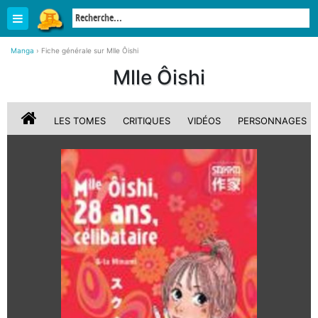
Manga
›
Fiche générale sur Mlle Ôishi
Mlle Ôishi
LES TOMES
CRITIQUES
VIDÉOS
PERSONNAGES