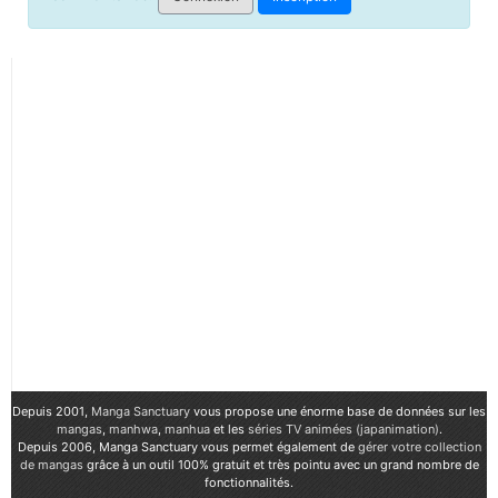
Depuis 2001,
Manga Sanctuary
vous propose une énorme base de données sur les
mangas
,
manhwa
,
manhua
et les
séries TV animées (japanimation)
.
Depuis 2006, Manga Sanctuary vous permet également de
gérer votre collection
de mangas
grâce à un outil 100% gratuit et très pointu avec un grand nombre de
fonctionnalités.