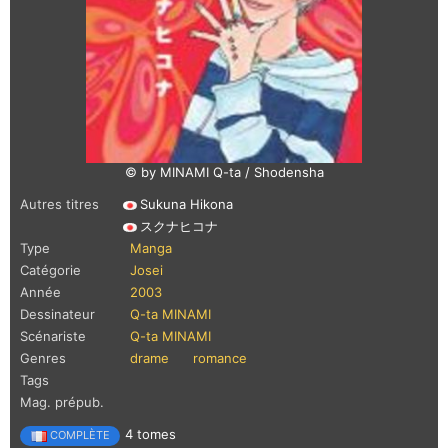
© by MINAMI Q-ta / Shodensha
Autres titres
Sukuna Hikona
スクナヒコナ
Type
Manga
Catégorie
Josei
Année
2003
Dessinateur
Q-ta MINAMI
Scénariste
Q-ta MINAMI
Genres
drame
romance
Tags
Mag. prépub.
4 tomes
COMPLÈTE