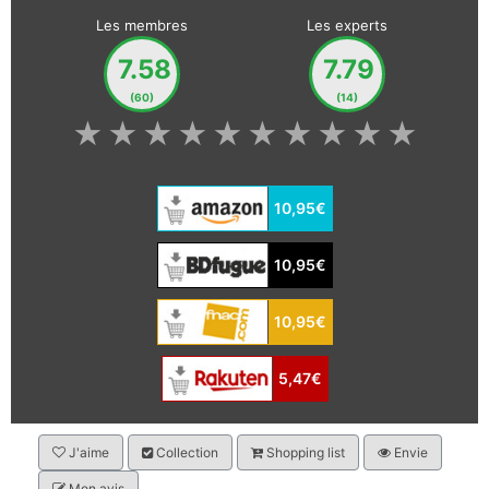
Les membres
Les experts
7.58
7.79
(60)
(14)
★
★
★
★
★
★
★
★
★
★
10,95€
10,95€
10,95€
5,47€
J'aime
Collection
Shopping list
Envie
Mon avis