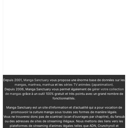
Depuis 2001,
Manga Sanctuary
vous propose une énorme base de données sur les
mangas
,
manhwa
,
manhua
et les
séries TV animées (japanimation)
.
Depuis 2006, Manga Sanctuary vous permet également de
gérer votre collection
de mangas
grâce à un outil 100% gratuit et très pointu avec un grand nombre de
fonctionnalités.
Manga Sanctuary est un site d'information et d'actualité qui a pour vocation de
promouvoir la culture manga sous toutes ses formes de manière légale.
Vous ne trouverez donc pas de scantrad (scan d'ouvrages par chapitre), du fansub
ou des adresses de sites de streaming illégaux. Nous mettons des liens vers les
plateformes de streaming d'animes légales telles que ADN, Crunchyroll et