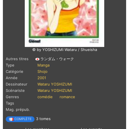
© by YOSHIZUMI Wataru / Shueisha
Autres titres
ランダム・ウォーク
Type
Manga
Catégorie
Shojo
Année
2001
Dessinateur
Wataru YOSHIZUMI
Scénariste
Wataru YOSHIZUMI
Genres
comédie
romance
Tags
Mag. prépub.
3 tomes
COMPLÈTE