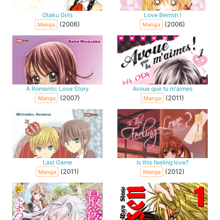
Otaku Girls
Love Berrish !
(2006)
(2006)
Manga
Manga
A Romantic Love Story
Avoue que tu m'aimes
(2007)
(2011)
Manga
Manga
Last Game
Is this feeling love?
(2011)
(2012)
Manga
Manga