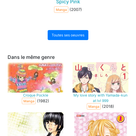
Spicy Pink
(2007)
Manga
Toutes ses oeuvres
Dans le même genre
Croque Pockle
My love story with Yamada-kun
(1982)
at lvl 999
Manga
(2018)
Manga