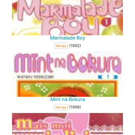
Marmalade Boy
(1992)
Manga
Mint na Bokura
(1998)
Manga