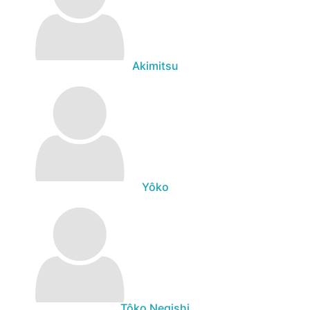
Akimitsu
Yôko
Tôko Negishi