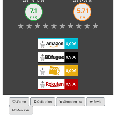
Les membres
Les experts
7.1
5.71
(299)
(21)
★
★
★
★
★
★
★
★
★
★
6,90€
6,90€
6,90€
0,90€
J'aime
Collection
Shopping list
Envie
Mon avis