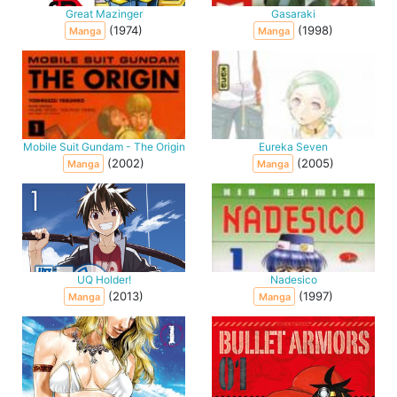
Great Mazinger
Gasaraki
(1974)
(1998)
Manga
Manga
Mobile Suit Gundam - The Origin
Eureka Seven
(2002)
(2005)
Manga
Manga
UQ Holder!
Nadesico
(2013)
(1997)
Manga
Manga