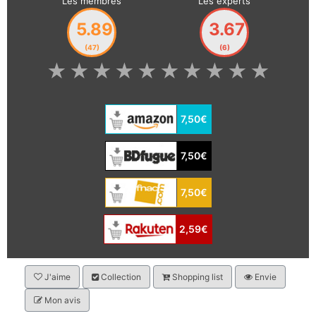
Les membres
Les experts
5.89
3.67
(47)
(6)
★
★
★
★
★
★
★
★
★
★
7,50€
7,50€
7,50€
2,59€
J'aime
Collection
Shopping list
Envie
Mon avis