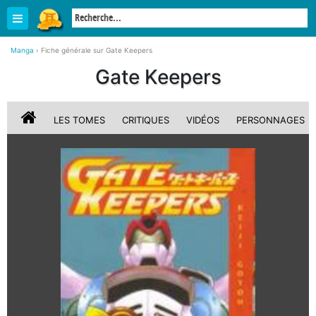
Manga
›
Fiche générale sur Gate Keepers
Gate Keepers
LES TOMES
CRITIQUES
VIDÉOS
PERSONNAGES