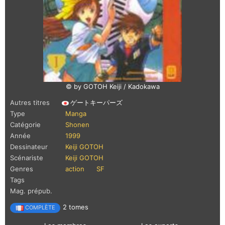
© by GOTOH Keiji / Kadokawa
Autres titres
ゲートキーパーズ
Type
Manga
Catégorie
Shonen
Année
1999
Dessinateur
Keiji GOTOH
Scénariste
Keiji GOTOH
Genres
action
SF
Tags
Mag. prépub.
2 tomes
COMPLÈTE