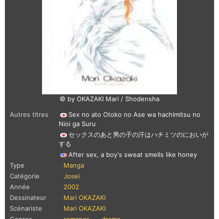
© by OKAZAKI Mari / Shodensha
Autres titres
Sex no ato Otoko no Ase wa hachimitsu no
Nioi ga Suru
セックスのあと男の子の汗はハチミツのにおいが
する
After sex, a boy's sweat smells like honey
Type
Manga
Catégorie
Josei
Année
2002
Dessinateur
Mari OKAZAKI
Scénariste
Mari OKAZAKI