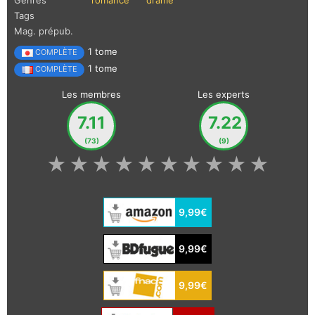
Genres
romance
drame
Tags
Mag. prépub.
1 tome
COMPLÈTE
1 tome
COMPLÈTE
Les membres
Les experts
7.11
7.22
(73)
(9)
★
★
★
★
★
★
★
★
★
★
9,99€
9,99€
9,99€