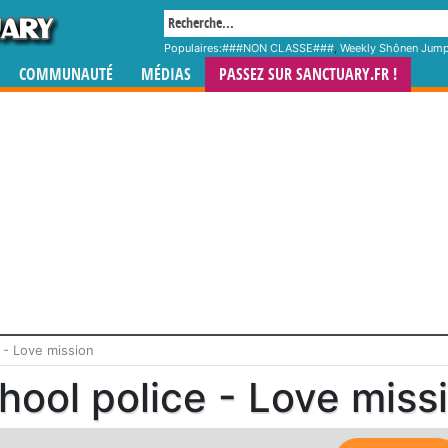
Populaires:
###NON CLASSE###
,
Weekly Shônen Jum
COMMUNAUTÉ
MÉDIAS
PASSEZ SUR SANCTUARY.FR !
 - Love mission
hool police - Love miss