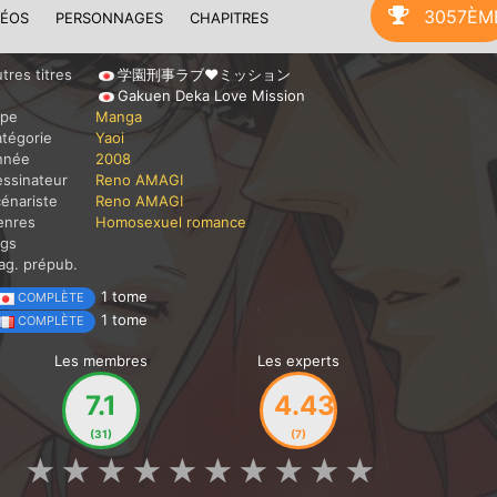
3057ÈM
DÉOS
PERSONNAGES
CHAPITRES
tres titres
学園刑事ラブ❤ミッション
Gakuen Deka Love Mission
ype
Manga
tégorie
Yaoi
nnée
2008
ssinateur
Reno AMAGI
énariste
Reno AMAGI
enres
Homosexuel
romance
ags
g. prépub.
1 tome
COMPLÈTE
1 tome
COMPLÈTE
Les membres
Les experts
7.1
4.43
(31)
(7)
★
★
★
★
★
★
★
★
★
★