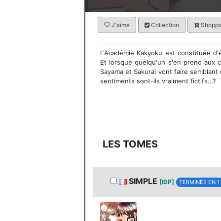
J'aime
Collection
Shoppin
L'Académie Kakyoku est constituée d'ét
Et lorsque quelqu'un s'en prend aux co
Sayama et Sakurai vont faire semblant 
sentiments sont-ils vraiment fictifs…?
LES TOMES
SIMPLE
[IDP]
TERMINÉE EN 1