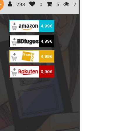
E
298
0
5
7
4,99€
4,99€
4,99€
0,90€