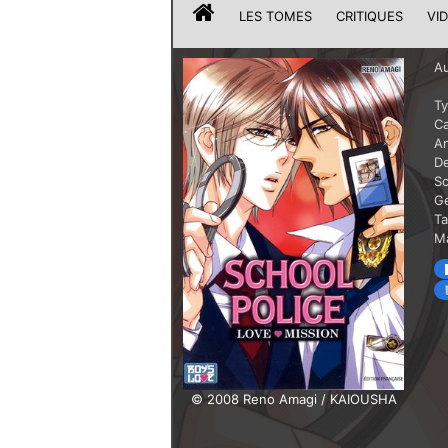
LES TOMES
CRITIQUES
VI
Au
T
Ca
A
De
Sc
G
T
Ma
© 2008 Reno Amagi / KAIOUSHA