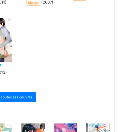
011)
(2007)
Manga
sm
013)
Toutes ses oeuvres