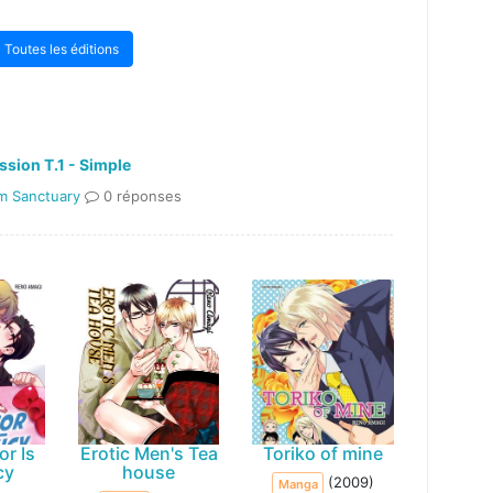
Toutes les éditions
ssion T.1 - Simple
m Sanctuary
0 réponses
or Is
Erotic Men's Tea
Toriko of mine
cy
house
(2009)
Manga