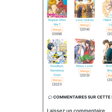
Repeat After
Love rookies
I Want
Me ?
L
Manga
(2014)
Manga
Ma
(2008)
(2
Goodbye,
Maou Lover
Brot
Nameless
Bro
Manga
Violin
(2013)
Ma
(2
Manga
(2021)
COMMENTAIRES SUR CETTE F
Laissez un commentaire