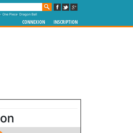
p
,
One Piece
,
Dragon Ball
CONNEXION
INSCRIPTION
ion