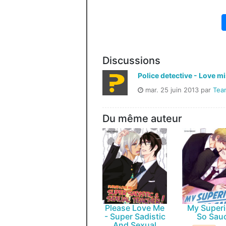
Discussions
Police detective - Love mi
mar. 25 juin 2013 par
Tea
Du même auteur
Please Love Me
My Superi
- Super Sadistic
So Sau
And Sexual