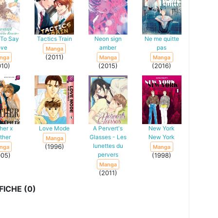
 To Say
Tactics Train
Neon sign
Ne me quitte
ove
amber
pas
Manga
(2011)
nga
Manga
Manga
010)
(2015)
(2016)
her x
Love Mode
A Pervert's
New York
ther
Glasses - Les
New York
Manga
lunettes du
(1996)
nga
Manga
pervers
005)
(1998)
Manga
(2011)
ICHE (0)