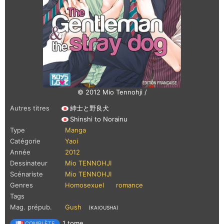
© 2012 Mio Tennohji /
Autres titres
紳士と野良犬
Shinshi to Norainu
Type
Manga
Catégorie
Yaoi
Année
2012
Dessinateur
Mio TENNOHJI
Scénariste
Mio TENNOHJI
Genres
Homosexuel
romance
Tags
Mag. prépub.
Gush
(KAIOUSHA)
1 tome
COMPLÈTE