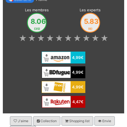
Les membres
Les experts
8.06
5.83
(35)
(6)
★
★
★
★
★
★
★
★
★
★
4,99€
4,99€
4,99€
4,47€
J'aime
Collection
Shopping list
Envie