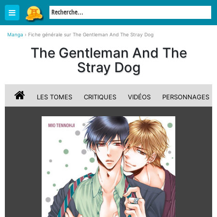
Manga
›
Fiche générale sur The Gentleman And The Stray Dog
The Gentleman And The
Stray Dog
LES TOMES
CRITIQUES
VIDÉOS
PERSONNAGES