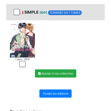
SIMPLE
[IDP]
TERMINÉE EN 1 TOMES
1 janv. 1970
Ajouter à ma collection
Toutes les éditions