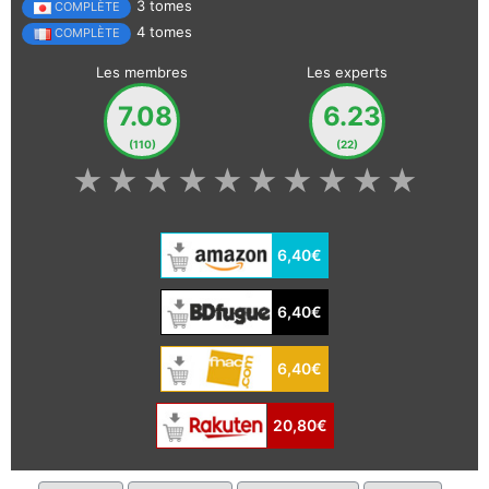
3 tomes
COMPLÈTE
4 tomes
COMPLÈTE
Les membres
Les experts
7.08
6.23
(110)
(22)
★
★
★
★
★
★
★
★
★
★
6,40€
6,40€
6,40€
20,80€