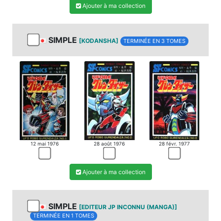
Ajouter à ma collection
SIMPLE
[KODANSHA]
TERMINÉE EN 3 TOMES
12 mai 1976
28 août 1976
28 févr. 1977
Ajouter à ma collection
SIMPLE
[EDITEUR JP INCONNU (MANGA)]
TERMINÉE EN 1 TOMES