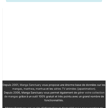
Depuis 2001,
Manga Sanctuary
vous propose une énorme base de données sur les
mangas
,
manhwa
,
manhua
et les
séries TV animées (japanimation)
.
Depuis 2006, Manga Sanctuary vous permet également de
gérer votre collection
de mangas
grâce à un outil 100% gratuit et très pointu avec un grand nombre de
fonctionnalités.