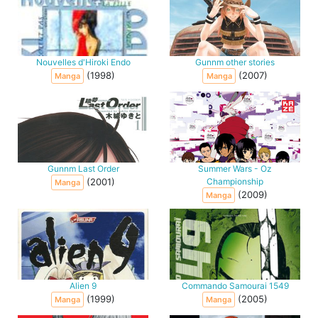
Nouvelles d'Hiroki Endo
Gunnm other stories
(1998)
(2007)
Manga
Manga
Gunnm Last Order
Summer Wars - Oz
(2001)
Championship
Manga
(2009)
Manga
Alien 9
Commando Samourai 1549
(1999)
(2005)
Manga
Manga