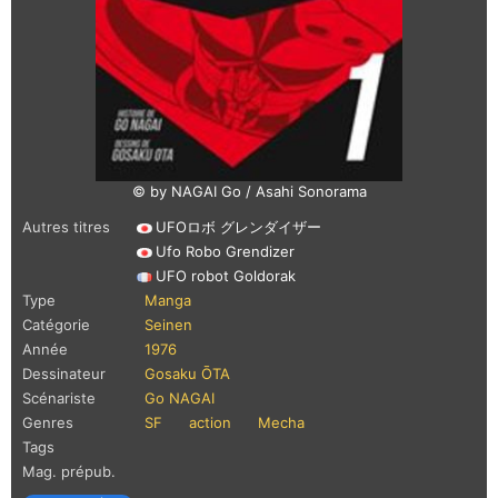
© by NAGAI Go / Asahi Sonorama
Autres titres
UFOロボ グレンダイザー
Ufo Robo Grendizer
UFO robot Goldorak
Type
Manga
Catégorie
Seinen
Année
1976
Dessinateur
Gosaku ŌTA
Scénariste
Go NAGAI
Genres
SF
action
Mecha
Tags
Mag. prépub.