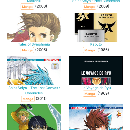
Makenki
Saint Seiya - Next Dimension
(2008)
(2009)
Manga
Manga
Tales of Symphonia
Kabuto
(2005)
(1986)
Manga
Manga
Saint Seiya - The Lost Canvas :
Le Voyage de Ryu
Chronicles
(1969)
Manga
(2011)
Manga