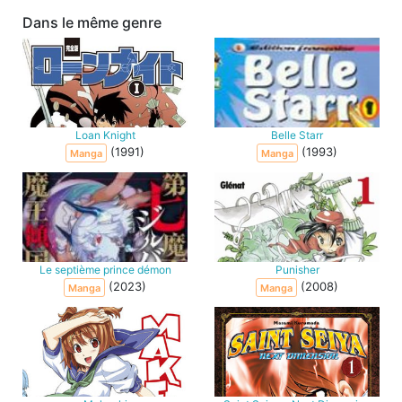
Dans le même genre
Loan Knight
Belle Starr
(1991)
(1993)
Manga
Manga
Le septième prince démon
Punisher
(2023)
(2008)
Manga
Manga