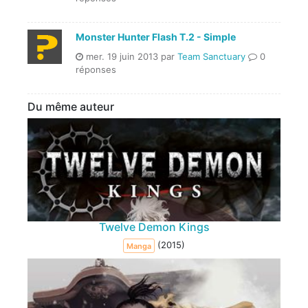
Monster Hunter Flash T.2 - Simple
mer. 19 juin 2013 par
Team Sanctuary
0
réponses
Du même auteur
Twelve Demon Kings
(2015)
Manga