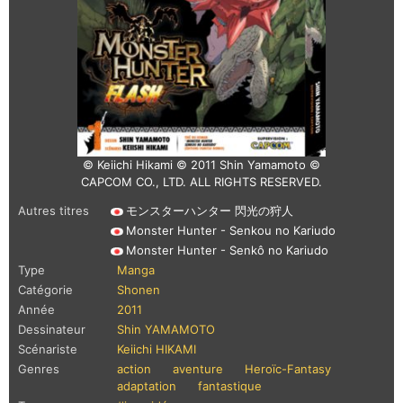
© Keiichi Hikami © 2011 Shin Yamamoto ©
CAPCOM CO., LTD. ALL RIGHTS RESERVED.
Autres titres
モンスターハンター 閃光の狩人
Monster Hunter - Senkou no Kariudo
Monster Hunter - Senkô no Kariudo
Type
Manga
Catégorie
Shonen
Année
2011
Dessinateur
Shin YAMAMOTO
Scénariste
Keiichi HIKAMI
Genres
action
aventure
Heroïc-Fantasy
adaptation
fantastique