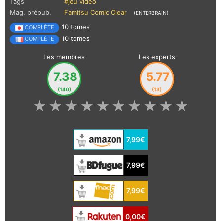
Tags
#jeu vidéo
Mag. prépub.
Famitsu Comic Clear
(ENTERBRAIN)
10 tomes
COMPLÈTE
10 tomes
COMPLÈTE
Les membres
Les experts
7.38
5.77
(140)
(13)
★
★
★
★
★
★
★
★
★
★
7,99€
7,99€
7,99€
0,00€