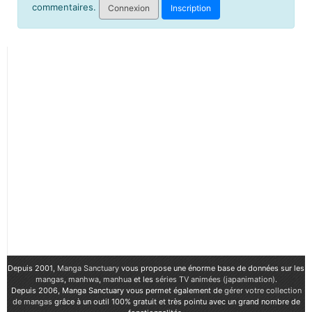
commentaires.
Connexion
Inscription
Depuis 2001,
Manga Sanctuary
vous propose une énorme base de données sur les
mangas
,
manhwa
,
manhua
et les
séries TV animées (japanimation)
.
Depuis 2006, Manga Sanctuary vous permet également de
gérer votre collection
de mangas
grâce à un outil 100% gratuit et très pointu avec un grand nombre de