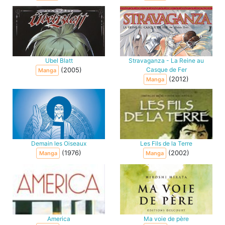
Ubel Blatt
Stravaganza - La Reine au
(2005)
Casque de Fer
Manga
(2012)
Manga
Demain les Oiseaux
Les Fils de la Terre
(1976)
(2002)
Manga
Manga
America
Ma voie de père