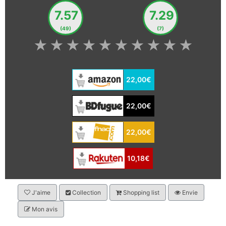
7.57
7.29
(49)
(7)
★
★
★
★
★
★
★
★
★
★
22,00€
22,00€
22,00€
10,18€
J'aime
Collection
Shopping list
Envie
Mon avis