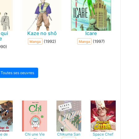
qui
Kaze no shô
Icare
e
(1992)
(1997)
Manga
Manga
990)
Toutes ses oeuvres
ge de
Chi une Vie
Chikuma San
Space Chef