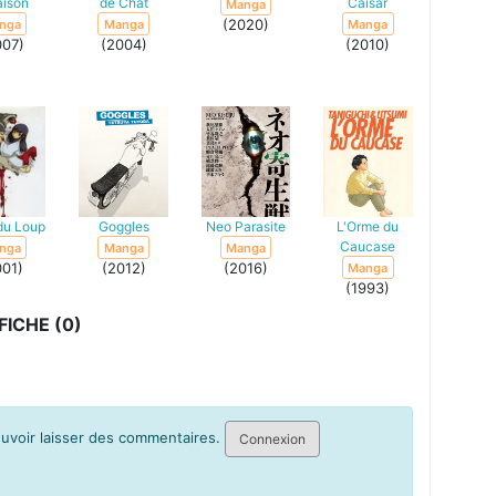
aison
de Chat
Caisar
Manga
(2020)
nga
Manga
Manga
007)
(2004)
(2010)
 du Loup
Goggles
Neo Parasite
L'Orme du
Caucase
nga
Manga
Manga
001)
(2012)
(2016)
Manga
(1993)
ICHE (0)
pouvoir laisser des commentaires.
Connexion