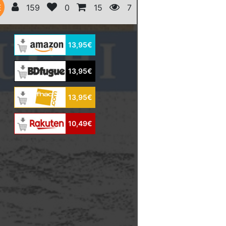
E
159
0
15
7
13,95€
13,95€
13,95€
10,49€