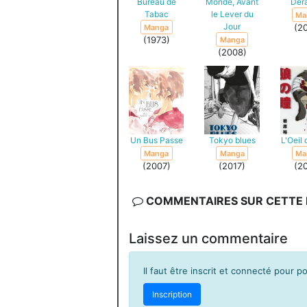
Bureau de
Monde, Avant
Dér
Tabac
le Lever du
Ma
Jour
(2
Manga
(1973)
Manga
(2008)
Un Bus Passe
Tokyo blues
L'Oeil
Manga
Manga
Ma
(2007)
(2017)
(2
COMMENTAIRES SUR CETTE F
Laissez un commentaire
Il faut être inscrit et connecté pour 
Inscription