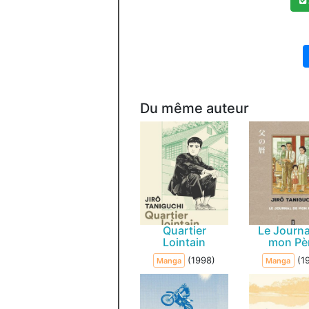
Du même auteur
Quartier
Le Journa
Lointain
mon Pè
(1998)
(1
Manga
Manga