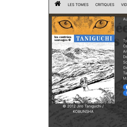
LES TOMES
CRITIQUES
VI
Au
T
Ca
A
De
Sc
G
T
Ma
© 2012 Jiro Taniguchi /
KOBUNSHA