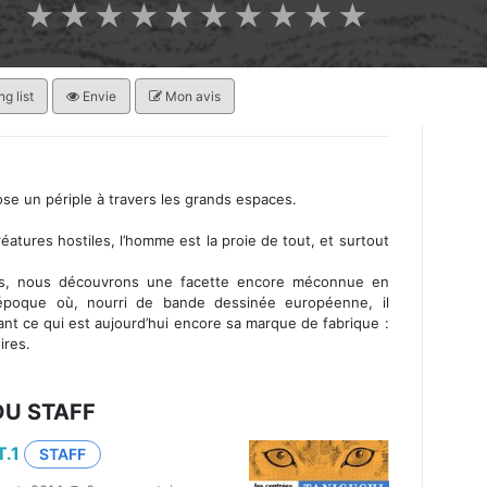
★
★
★
★
★
★
★
★
★
★
g list
Envie
Mon avis
ose un périple à travers les grands espaces.
réatures hostiles, l’homme est la proie de tout, et surtout
es, nous découvrons une facette encore méconnue en
l’époque où, nourri de bande dessinée européenne, il
lant ce qui est aujourd’hui encore sa marque de fabrique :
ires.
DU STAFF
T.1
STAFF