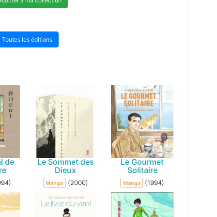
Ajouter à ma collection
Toutes les éditions
l de
Le Sommet des
Le Gourmet
re
Dieux
Solitaire
994)
(2000)
(1994)
Manga
Manga