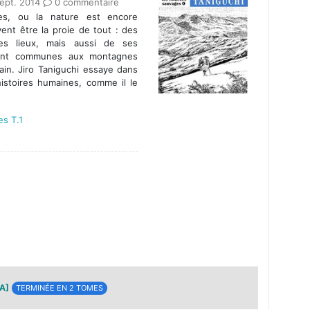
ept. 2014
0 commentaire
es, ou la nature est encore
ent être la proie de tout : des
es lieux, mais aussi de ses
sont communes aux montagnes
in. Jiro Taniguchi essaye dans
histoires humaines, comme il le
es T.1
A]
TERMINÉE EN 2 TOMES