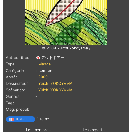
© 2009 Yûichi Yokoyama /
Autres titres
アウトドアー
Type
Manga
Catégorie
Inconnue
Année
2009
Dessinateur
Yûichi YOKOYAMA
Scénariste
Yûichi YOKOYAMA
Genres
-
Tags
Mag. prépub.
1 tome
COMPLÈTE
Les membres
Les experts