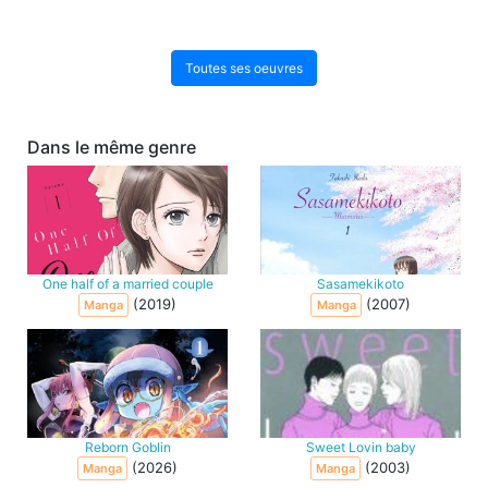
Toutes ses oeuvres
Dans le même genre
One half of a married couple
Sasamekikoto
(2019)
(2007)
Manga
Manga
Reborn Goblin
Sweet Lovin baby
(2026)
(2003)
Manga
Manga