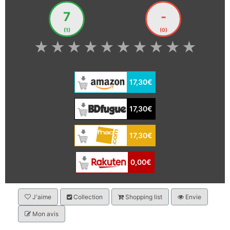
7
-
(1)
(0)
★
★
★
★
★
★
★
★
★
★
17,30€
17,30€
17,30€
0,00€
J'aime
Collection
Shopping list
Envie
Mon avis