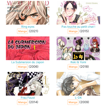
Ring eyes
Pas touche au petit chat !
(2021)
(2015)
Manga
Manga
La Submersion du Japon
Reki & Yomi
(2006)
(2018)
Manga
Manga
Frau Faust
L-DK
(2014)
(2009)
Manga
Manga