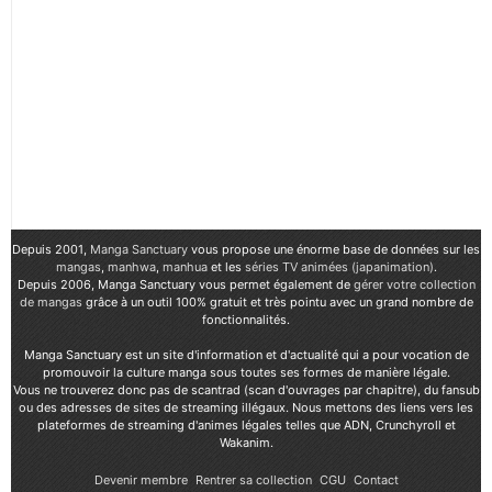
Depuis 2001,
Manga Sanctuary
vous propose une énorme base de données sur les
mangas
,
manhwa
,
manhua
et les
séries TV animées (japanimation)
.
Depuis 2006, Manga Sanctuary vous permet également de
gérer votre collection
de mangas
grâce à un outil 100% gratuit et très pointu avec un grand nombre de
fonctionnalités.
Manga Sanctuary est un site d'information et d'actualité qui a pour vocation de
promouvoir la culture manga sous toutes ses formes de manière légale.
Vous ne trouverez donc pas de scantrad (scan d'ouvrages par chapitre), du fansub
ou des adresses de sites de streaming illégaux. Nous mettons des liens vers les
plateformes de streaming d'animes légales telles que ADN, Crunchyroll et
Wakanim.
Devenir membre
Rentrer sa collection
CGU
Contact