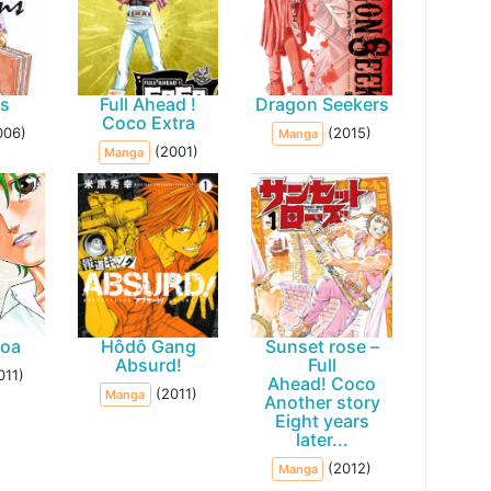
s
Full Ahead !
Dragon Seekers
Coco Extra
006)
(2015)
Manga
(2001)
Manga
Noa
Hôdô Gang
Sunset rose –
Absurd!
Full
011)
Ahead! Coco
(2011)
Manga
Another story
Eight years
later...
(2012)
Manga