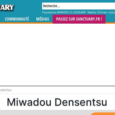
Populaires:
###NON CLASSE###
,
Weekly Shônen Jum
COMMUNAUTÉ
MÉDIAS
PASSEZ SUR SANCTUARY.FR !
nsentsu
Miwadou Densentsu