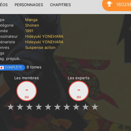
16029
DÉOS
PERSONNAGES
CHAPITRES
ype
Manga
tégorie
Shonen
nnée
1991
ssinateur
Hideyuki YONEHARA
énariste
Hideyuki YONEHARA
enres
Suspense
action
ags
g. prépub.
8 tomes
COMPLÈTE
Les membres
Les experts
-
-
(0)
(0)
★
★
★
★
★
★
★
★
★
★