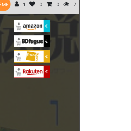
ÈME
1
0
0
7
€
€
€
€