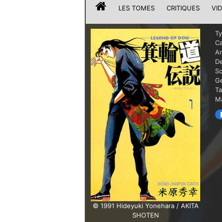
LES TOMES
CRITIQUES
VI
T
Ca
A
De
Sc
G
T
Ma
© 1991 Hideyuki Yonehara / AKITA
SHOTEN