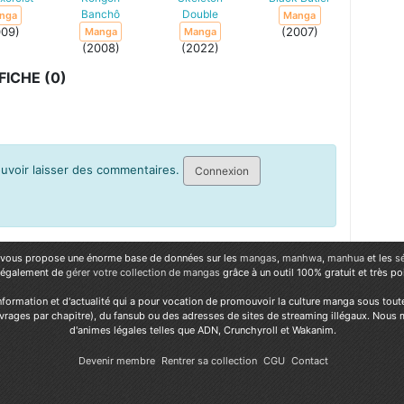
Banchô
Double
nga
Manga
009)
(2007)
Manga
Manga
(2008)
(2022)
ICHE (0)
pouvoir laisser des commentaires.
Connexion
vous propose une énorme base de données sur les
mangas
,
manhwa
,
manhua
et les
s
 également de
gérer votre collection de mangas
grâce à un outil 100% gratuit et très p
nformation et d'actualité qui a pour vocation de promouvoir la culture manga sous tout
vrages par chapitre), du fansub ou des adresses de sites de streaming illégaux. Nous 
d'animes légales telles que ADN, Crunchyroll et Wakanim.
Devenir membre
Rentrer sa collection
CGU
Contact