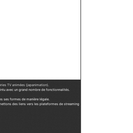
éries TV animées (japanimation)
.
ointu avec un grand nombre de fonctionnalités.
es ses formes de manière légale.
mettons des liens vers les plateformes de streaming