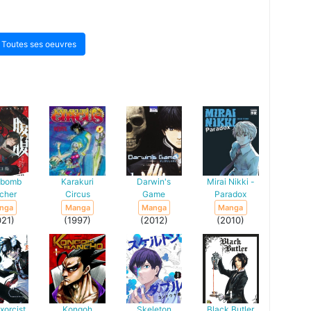
Toutes ses oeuvres
ebomb
Karakuri
Darwin's
Mirai Nikki -
cher
Circus
Game
Paradox
nga
Manga
Manga
Manga
021)
(1997)
(2012)
(2010)
xorcist
Kongoh
Skeleton
Black Butler