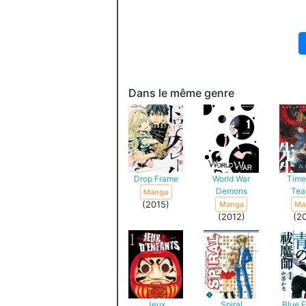
Dans le même genre
Drop Frame
World War
Tim
Demons
Tea
Manga
(2015)
Manga
Ma
(2012)
(2
Jeux
Spiral
Blue E