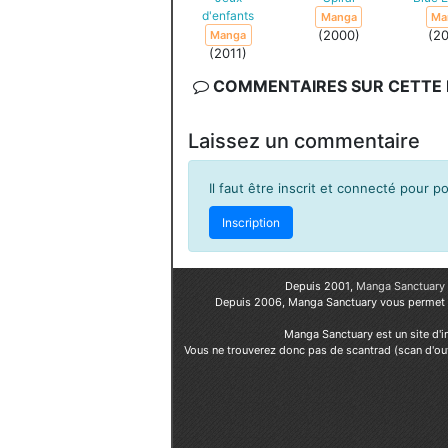
d'enfants
Manga
Ma
(2000)
(2
Manga
(2011)
COMMENTAIRES SUR CETTE F
Laissez un commentaire
Il faut être inscrit et connecté pour 
Inscription
Depuis 2001,
Manga Sanctuary
Depuis 2006, Manga Sanctuary vous permet
Manga Sanctuary est un site d'i
Vous ne trouverez donc pas de scantrad (scan d'ou