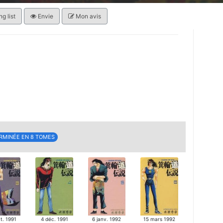
g list
Envie
Mon avis
RMINÉE EN 8 TOMES
t. 1991
4 déc. 1991
6 janv. 1992
15 mars 1992