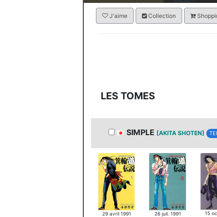
J'aime
Collection
Shoppin
LES TOMES
SIMPLE
[AKITA SHOTEN]
TE
15 oc
29 avril 1991
26 juil. 1991