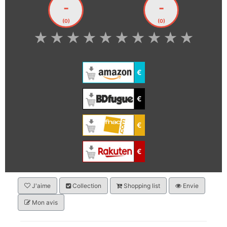
-
-
(0)
(0)
★
★
★
★
★
★
★
★
★
★
€
€
€
€
J'aime
Collection
Shopping list
Envie
Mon avis