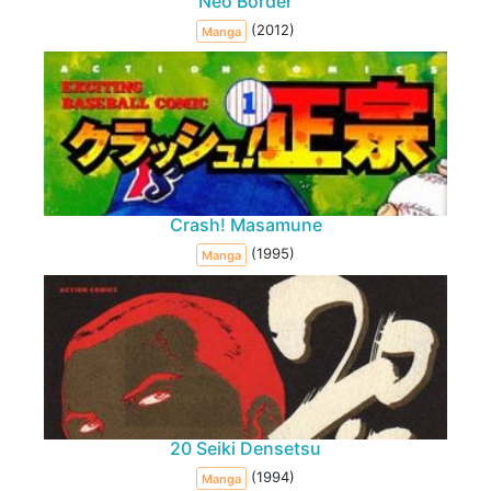
Neo Border
(2012)
Manga
Crash! Masamune
(1995)
Manga
20 Seiki Densetsu
(1994)
Manga