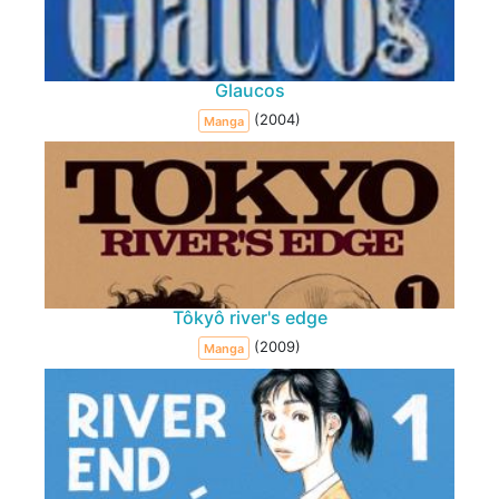
Glaucos
(2004)
Manga
Tôkyô river's edge
(2009)
Manga