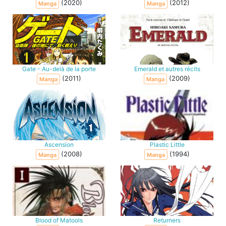
(2020)
(2012)
Manga
Manga
Gate - Au-delà de la porte
Emerald et autres récits
(2011)
(2009)
Manga
Manga
Ascension
Plastic Little
(2008)
(1994)
Manga
Manga
Blood of Matools
Returners