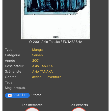
© 2001 Akio Tanaka / FUTABASHA
Type
Manga
Catégorie
Seinen
Année
2001
Dessinateur
Akio TANAKA
Scénariste
Akio TANAKA
Genres
action
aventure
Tags
Mag. prépub.
1 tome
COMPLÈTE
Les membres
Les experts