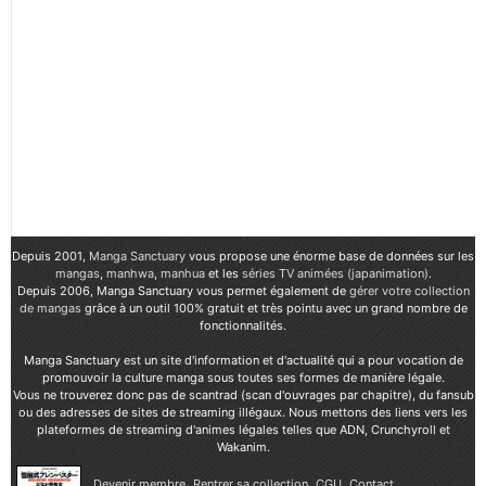
Depuis 2001,
Manga Sanctuary
vous propose une énorme base de données sur les
mangas
,
manhwa
,
manhua
et les
séries TV animées (japanimation)
.
Depuis 2006, Manga Sanctuary vous permet également de
gérer votre collection
de mangas
grâce à un outil 100% gratuit et très pointu avec un grand nombre de
fonctionnalités.
Manga Sanctuary est un site d'information et d'actualité qui a pour vocation de
promouvoir la culture manga sous toutes ses formes de manière légale.
Vous ne trouverez donc pas de scantrad (scan d'ouvrages par chapitre), du fansub
ou des adresses de sites de streaming illégaux. Nous mettons des liens vers les
plateformes de streaming d'animes légales telles que ADN, Crunchyroll et
Wakanim.
Devenir membre
Rentrer sa collection
CGU
Contact