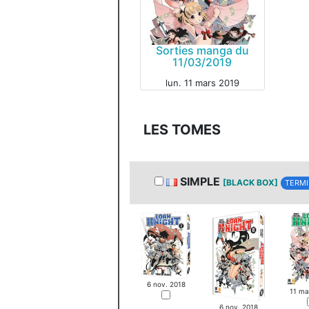
Sorties manga du
11/03/2019
lun. 11 mars 2019
LES TOMES
MANGA
SIMPLE
[BLACK BOX]
TERMI
6 nov. 2018
11 ma
6 nov. 2018