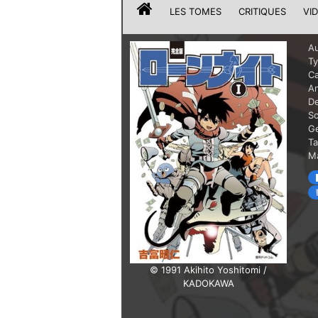
LES TOMES
CRITIQUES
VI
Au
T
Ca
A
De
Sc
G
T
Ma
© 1991 Akihito Yoshitomi /
KADOKAWA