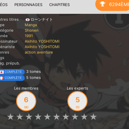
6294ÈM
DÉOS
PERSONNAGES
CHAPITRES
tres titres
ローンナイト
ype
Manga
tégorie
Shonen
nnée
1991
ssinateur
Akihito YOSHITOMI
énariste
Akihito YOSHITOMI
enres
action
aventure
ags
g. prépub.
3 tomes
COMPLÈTE
5 tomes
COMPLÈTE
Les membres
Les experts
6
5
(8)
(1)
★
★
★
★
★
★
★
★
★
★