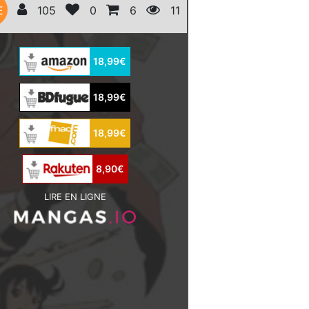
E
105
0
6
11
18,99€
18,99€
18,99€
8,90€
LIRE EN LIGNE