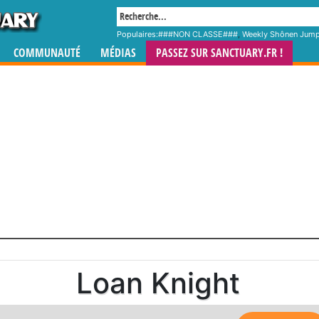
Populaires:
###NON CLASSE###
,
Weekly Shônen Jum
COMMUNAUTÉ
MÉDIAS
PASSEZ SUR SANCTUARY.FR !
Loan Knight