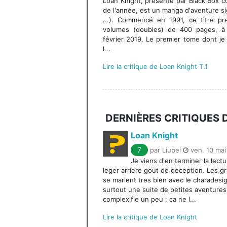
Loan Knight, présenté par Black Box c
de l'année, est un manga d'aventure si
...). Commencé en 1991, ce titre pr
volumes (doubles) de 400 pages, à
février 2019. Le premier tome dont je 
l...
Lire la critique de Loan Knight T.1
DERNIÈRES CRITIQUES
Loan Knight
7
par Liubei
ven. 10 mai
Je viens d'en terminer la lectu
leger arriere gout de deception. Les gr
se marient tres bien avec le charadesi
surtout une suite de petites aventures a
complexifie un peu : ca ne l...
Lire la critique de Loan Knight