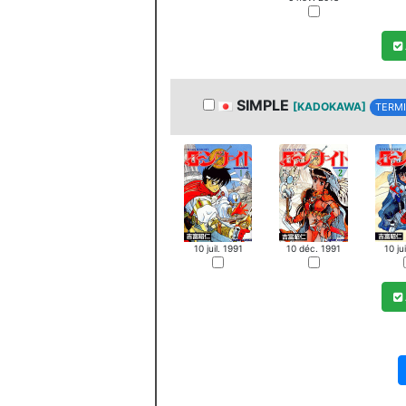
SIMPLE
[KADOKAWA]
TERMI
10 juil. 1991
10 déc. 1991
10 ju