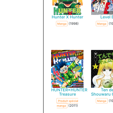
Hunter X Hunter
Level 
(1998)
(1
Manga
Manga
HUNTER×HUNTER
Ten d
Treasure
Shouwaru 
(1
Produit spécial
Manga
(2011)
manga