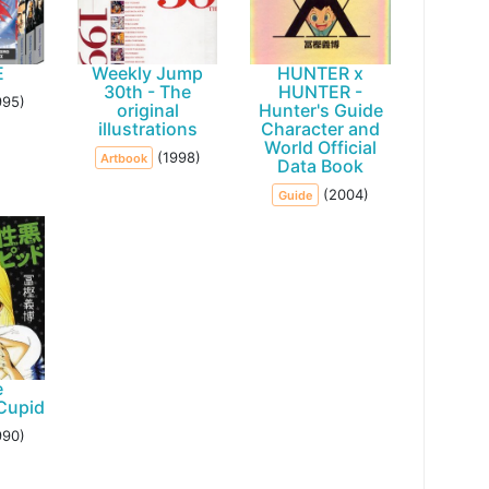
E
Weekly Jump
HUNTER x
30th - The
HUNTER -
995)
original
Hunter's Guide
illustrations
Character and
World Official
(1998)
Artbook
Data Book
(2004)
Guide
e
Cupid
990)