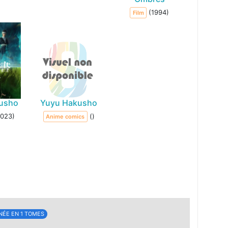
(1994)
Film
usho
Yuyu Hakusho
2023)
()
Anime comics
NÉE EN 1 TOMES