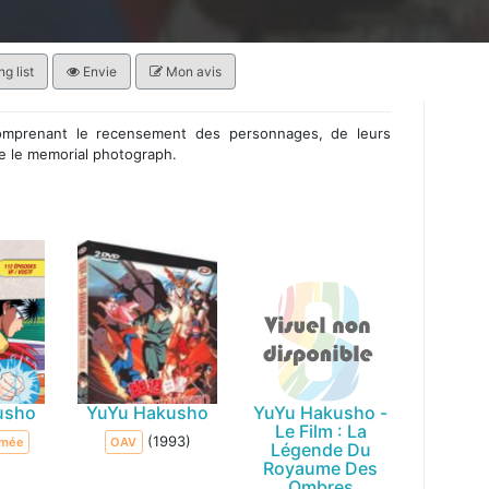
g list
Envie
Mon avis
mprenant le recensement des personnages, de leurs
ue le memorial photograph.
usho
YuYu Hakusho
YuYu Hakusho -
Le Film : La
(1993)
imée
OAV
Légende Du
Royaume Des
Ombres