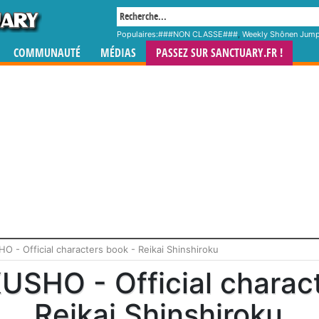
Populaires:
###NON CLASSE###
,
Weekly Shônen Jum
COMMUNAUTÉ
MÉDIAS
PASSEZ SUR SANCTUARY.FR !
- Official characters book - Reikai Shinshiroku
SHO - Official charact
Reikai Shinshiroku