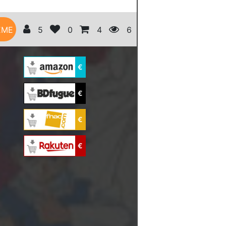
ÈME
5
0
4
6
€
€
€
€