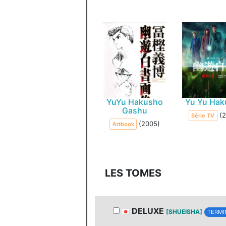
YuYu Hakusho
Yu Yu Hak
Gashu
(
Série TV
(2005)
Artbook
LES TOMES
DELUXE
[SHUEISHA]
TERMI