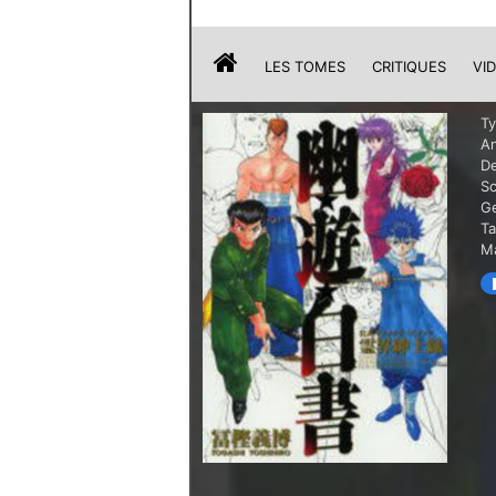
LES TOMES
CRITIQUES
VI
T
A
De
Sc
G
T
Ma