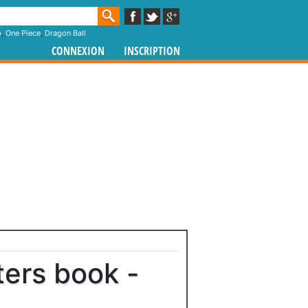
p
,
One Piece
,
Dragon Ball
CONNEXION
INSCRIPTION
ers book -