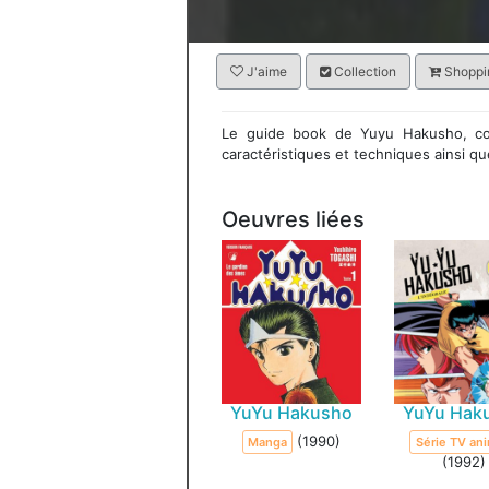
J'aime
Collection
Shoppin
Le guide book de Yuyu Hakusho, co
caractéristiques et techniques ainsi q
Oeuvres liées
YuYu Hakusho
YuYu Hak
(1990)
Manga
Série TV an
(1992)