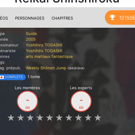
12150
DÉOS
PERSONNAGES
CHAPITRES
ype
Guide
nnée
2005
ssinateur
Yoshihiro TOGASHI
énariste
Yoshihiro TOGASHI
enres
arts martiaux
fantastique
ags
g. prépub.
Weekly Shônen Jump
(SHUEISHA)
1 tome
COMPLÈTE
Les membres
Les experts
-
-
(0)
(0)
★
★
★
★
★
★
★
★
★
★