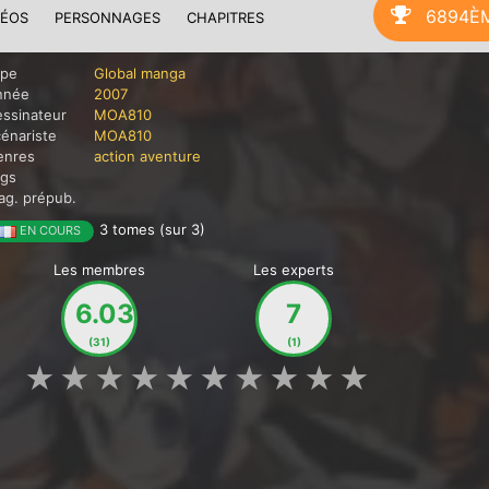
6894È
DÉOS
PERSONNAGES
CHAPITRES
ype
Global manga
nnée
2007
ssinateur
MOA810
énariste
MOA810
enres
action
aventure
ags
g. prépub.
3 tomes (sur 3)
EN COURS
Les membres
Les experts
6.03
7
(31)
(1)
★
★
★
★
★
★
★
★
★
★