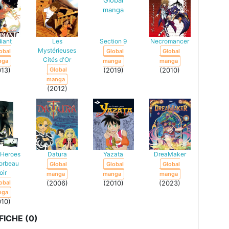
iant
Les
Section 9
Necromancer
Mystérieuses
obal
Global
Global
Cités d'Or
nga
manga
manga
013)
Global
(2019)
(2010)
manga
(2012)
 Heroes
Datura
Yazata
DreaMaker
Corbeau
Global
Global
Global
oir
manga
manga
manga
obal
(2006)
(2010)
(2023)
nga
010)
ICHE (0)