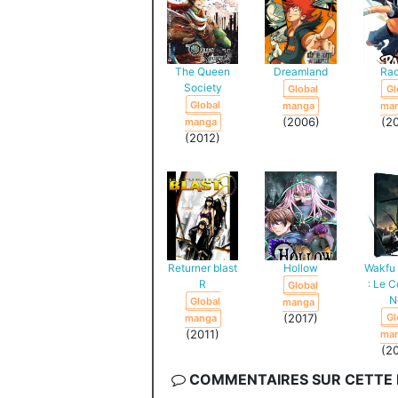
The Queen
Dreamland
Rad
Society
Global
Gl
Global
manga
ma
(2006)
(2
manga
(2012)
Returner blast
Hollow
Wakfu
R
: Le 
Global
N
Global
manga
(2017)
Gl
manga
(2011)
ma
(2
COMMENTAIRES SUR CETTE F