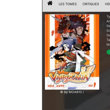
LES TOMES
CRITIQUES
VI
T
A
De
Sc
G
T
Ma
© by MOA810 /