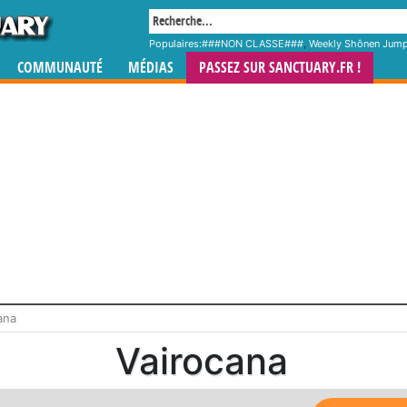
Populaires:
###NON CLASSE###
,
Weekly Shônen Jum
COMMUNAUTÉ
MÉDIAS
PASSEZ SUR SANCTUARY.FR !
ana
Vairocana