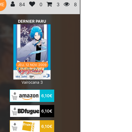
ME
84
0
3
8
DERNIER PARU
JEU. 12 NOV. 2009
Vairocana 3
6,10€
6,10€
6,10€