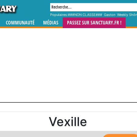
Populaires:
###NON CLASSE###
,
Gaston
,
Weekly Shô
COMMUNAUTÉ
MÉDIAS
PASSEZ SUR SANCTUARY.FR !
Vexille