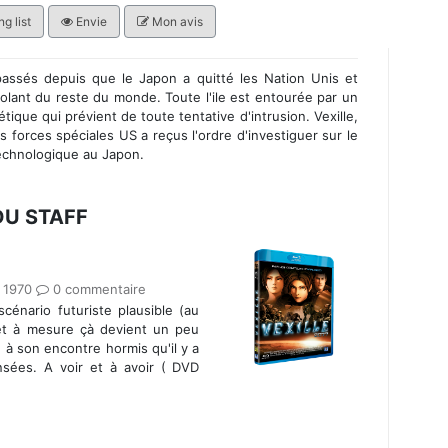
g list
Envie
Mon avis
ssés depuis que le Japon a quitté les Nation Unis et
olant du reste du monde. Toute l'ile est entourée par un
que qui prévient de toute tentative d'intrusion. Vexille,
orces spéciales US a reçus l'ordre d'investiguer sur le
echnologique au Japon.
DU STAFF
 1970
0 commentaire
cénario futuriste plausible (au
 et à mesure çà devient un peu
e à son encontre hormis qu'il y a
sées. A voir et à avoir ( DVD