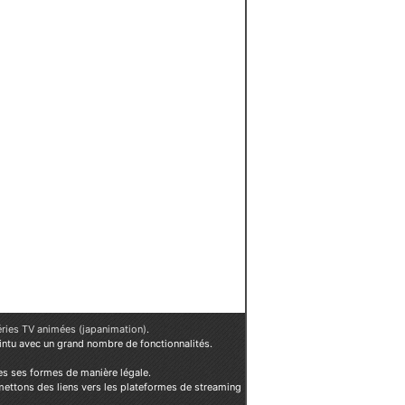
éries TV animées (japanimation)
.
ointu avec un grand nombre de fonctionnalités.
es ses formes de manière légale.
mettons des liens vers les plateformes de streaming