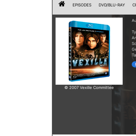
EPISODES
DVD/BLU-RAY
C
Au
T
A
Sc
G
T
© 2007 Vexille Committee