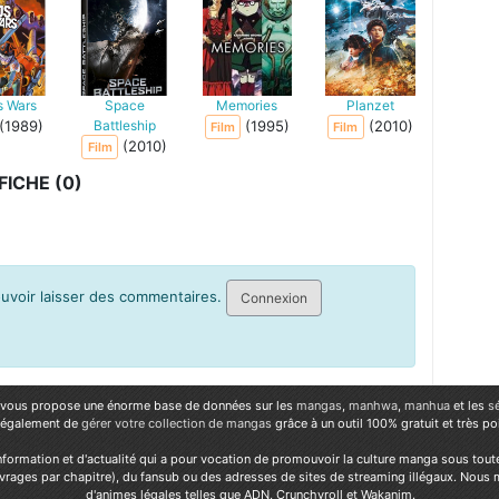
s Wars
Space
Memories
Planzet
(1989)
Battleship
(1995)
(2010)
Film
Film
(2010)
Film
ICHE (0)
pouvoir laisser des commentaires.
Connexion
vous propose une énorme base de données sur les
mangas
,
manhwa
,
manhua
et les
s
 également de
gérer votre collection de mangas
grâce à un outil 100% gratuit et très p
nformation et d'actualité qui a pour vocation de promouvoir la culture manga sous tout
vrages par chapitre), du fansub ou des adresses de sites de streaming illégaux. Nous 
d'animes légales telles que ADN, Crunchyroll et Wakanim.