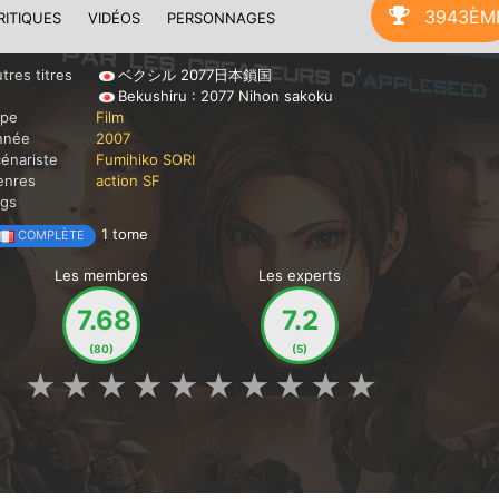
3943ÈM
RITIQUES
VIDÉOS
PERSONNAGES
tres titres
ベクシル 2077日本鎖国
Bekushiru : 2077 Nihon sakoku
ype
Film
nnée
2007
énariste
Fumihiko SORI
enres
action
SF
ags
1 tome
COMPLÈTE
Les membres
Les experts
7.68
7.2
(80)
(5)
★
★
★
★
★
★
★
★
★
★