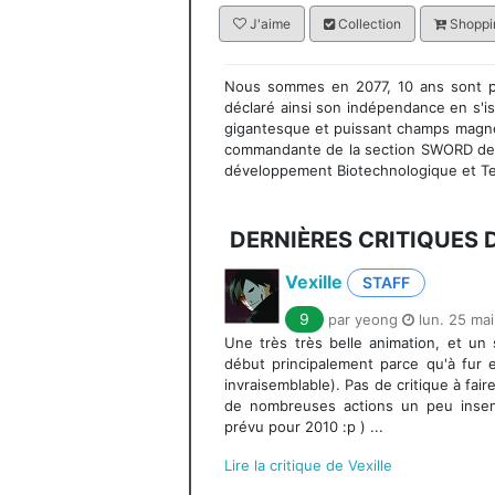
J'aime
Collection
Shoppin
Nous sommes en 2077, 10 ans sont pa
déclaré ainsi son indépendance en s'is
gigantesque et puissant champs magnéti
commandante de la section SWORD des f
développement Biotechnologique et T
DERNIÈRES CRITIQUES 
Vexille
STAFF
9
par yeong
lun. 25 mai
Une très très belle animation, et un s
début principalement parce qu'à fur
invraisemblable). Pas de critique à fair
de nombreuses actions un peu insen
prévu pour 2010 :p ) ...
Lire la critique de Vexille