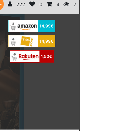
E
222
0
4
7
14,99€
14,99€
1,50€