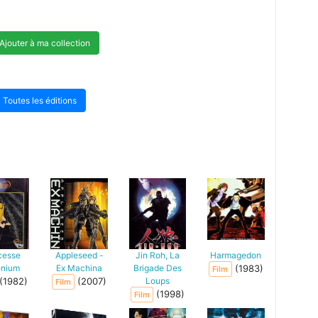
Ajouter à ma collection
Toutes les éditions
cesse
Appleseed -
Jin Roh, La
Harmagedon
enium
Ex Machina
Brigade Des
(1983)
Film
(1982)
(2007)
Loups
Film
(1998)
Film