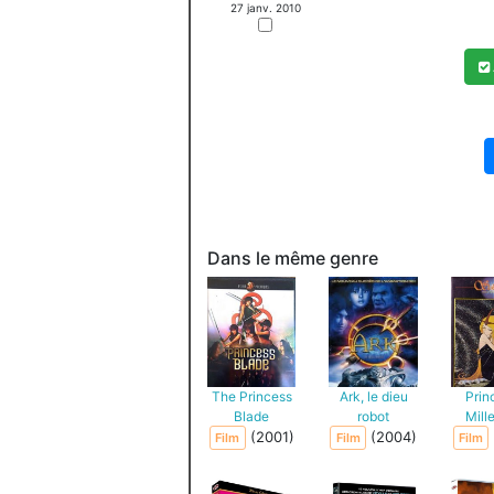
27 janv. 2010
Dans le même genre
The Princess
Ark, le dieu
Prin
Blade
robot
Mill
(2001)
(2004)
Film
Film
Film