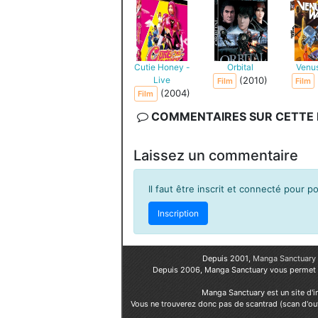
Cutie Honey -
Orbital
Venu
Live
(2010)
Film
Film
(2004)
Film
COMMENTAIRES SUR CETTE F
Laissez un commentaire
Il faut être inscrit et connecté pour 
Inscription
Depuis 2001,
Manga Sanctuary
Depuis 2006, Manga Sanctuary vous permet
Manga Sanctuary est un site d'i
Vous ne trouverez donc pas de scantrad (scan d'ou