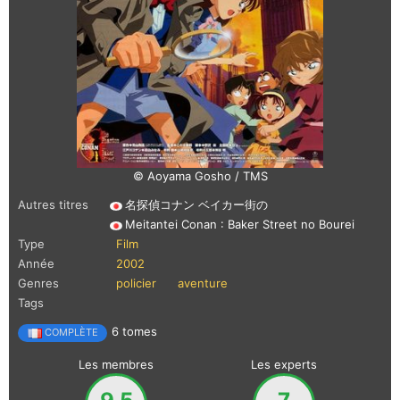
© Aoyama Gosho / TMS
Autres titres
名探偵コナン ベイカー街の
Meitantei Conan : Baker Street no Bourei
Type
Film
Année
2002
Genres
policier
aventure
Tags
6 tomes
COMPLÈTE
Les membres
Les experts