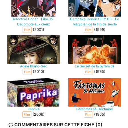
Detective Conan : Film 05 -
Detective Conan : Film 03 - Le
Décompte aux cieux
Magicien de la Fin de siècle
(2001)
(1999)
Film
Film
Adèle Blanc-Sec
Le Secret de la pyramide
(2010)
(1985)
Film
Film
Paprika
Fantômas se Déchaîne
(2006)
(1965)
Film
Film
COMMENTAIRES SUR CETTE FICHE (0)