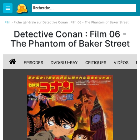
Film
›
Fiche générale sur Detective Conan : Film 06 - The Phantom of Baker Street
Detective Conan : Film 06 -
The Phantom of Baker Street
EPISODES
DVD/BLU-RAY
CRITIQUES
VIDÉOS
P