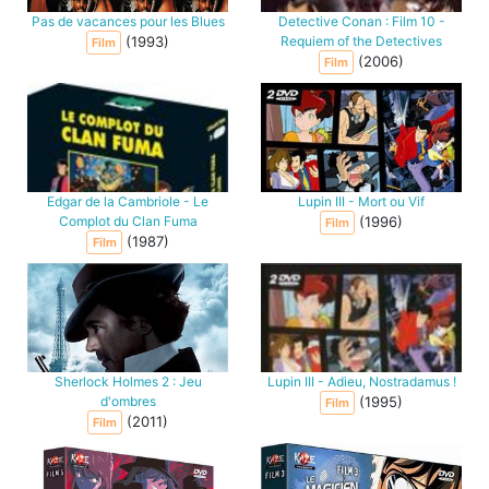
Pas de vacances pour les Blues
Detective Conan : Film 10 -
(1993)
Requiem of the Detectives
Film
(2006)
Film
Edgar de la Cambriole - Le
Lupin III - Mort ou Vif
Complot du Clan Fuma
(1996)
Film
(1987)
Film
Sherlock Holmes 2 : Jeu
Lupin III - Adieu, Nostradamus !
d'ombres
(1995)
Film
(2011)
Film