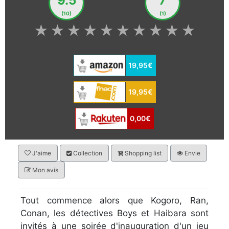
9.5
7
(10)
(1)
★
★
★
★
★
★
★
★
★
★
19,95€
19,95€
0,00€
J'aime
Collection
Shopping list
Envie
Mon avis
Tout commence alors que Kogoro, Ran,
Conan, les détectives Boys et Haibara sont
invités à une soirée d'inauguration d'un jeu