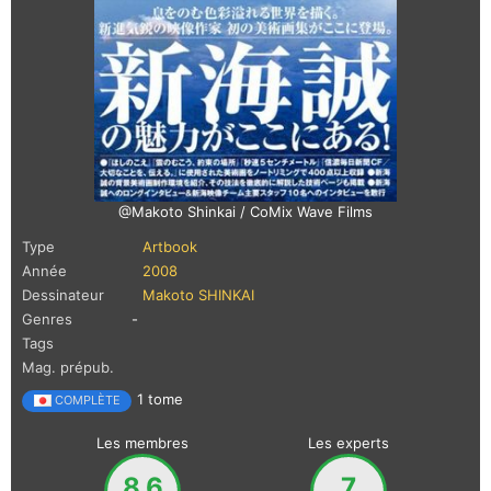
@Makoto Shinkai / CoMix Wave Films
Type
Artbook
Année
2008
Dessinateur
Makoto SHINKAI
Genres
-
Tags
Mag. prépub.
1 tome
COMPLÈTE
Les membres
Les experts
8.6
7