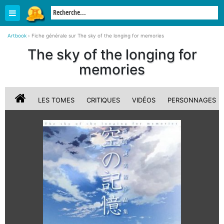
Artbook
›
Fiche générale sur The sky of the longing for memories
The sky of the longing for
memories
LES TOMES
CRITIQUES
VIDÉOS
PERSONNAGES