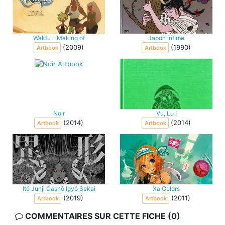
Wakfu - Making of
Japon intime
(2009)
(1990)
Artbook
Artbook
Noir
Vu, Lu !
(2014)
(2014)
Artbook
Artbook
Itô Junji Gashô Igyô Sekai
Xa Colors
(2019)
(2011)
Artbook
Artbook
COMMENTAIRES SUR CETTE FICHE (0)