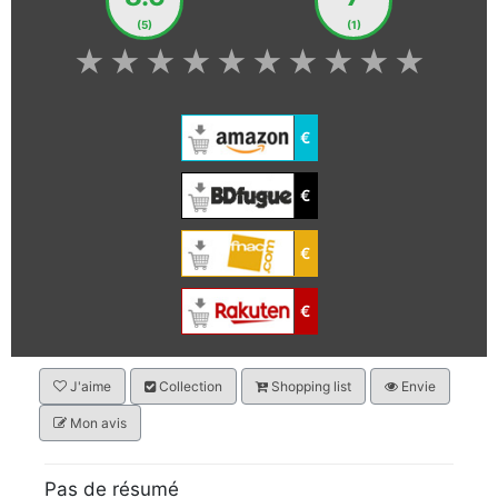
(5)
(1)
★
★
★
★
★
★
★
★
★
★
€
€
€
€
J'aime
Collection
Shopping list
Envie
Mon avis
Pas de résumé