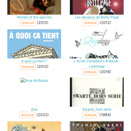
female of the species
Les dessous de Betty Page
(2012)
(2012)
Artbook
Artbook
A quoi ça tient ?
J. Scott Campbell's Artbook -
(2012)
Lineology
Artbook
(2016)
Artbook
Ana
Swarte, hors série
(2022)
(1984)
Artbook
Artbook