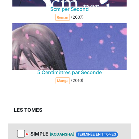
5cm per Second
(2007)
Roman
5 Centimètres par Seconde
(2010)
Manga
LES TOMES
SIMPLE
[KODANSHA]
TERMINÉE EN 1 TOMES