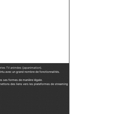
éries TV animées (japanimation)
.
ointu avec un grand nombre de fonctionnalités.
es ses formes de manière légale.
mettons des liens vers les plateformes de streaming