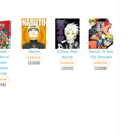
mon -
Naruto
D.Gray-man
Naruto 10 Ans
Art of
Noche
100 Shinobis
Artbook
cket
(2009)
Artbook
Artbook
sters
(2010)
(2009)
cial
book
016)