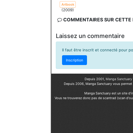
Artbook
(2009)
COMMENTAIRES SUR CETTE F
Laissez un commentaire
Il faut être inscrit et connecté pour 
Inscription
Depuis 2001,
Manga Sanctuary
Depuis 2006, Manga Sanctuary vous permet
Manga Sanctuary est un site d'i
Vous ne trouverez donc pas de scantrad (scan d'ou