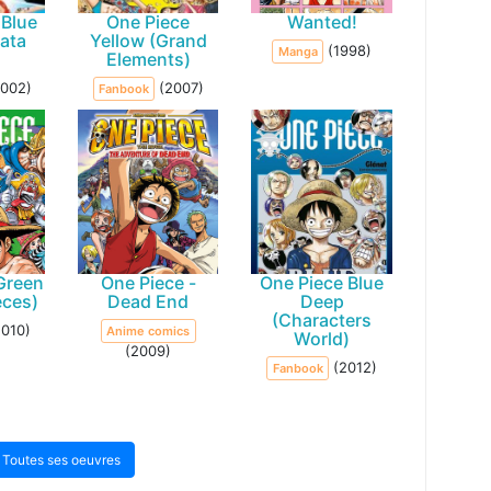
 Blue
One Piece
Wanted!
ata
Yellow (Grand
(1998)
Manga
Elements)
2002)
(2007)
Fanbook
Green
One Piece -
One Piece Blue
eces)
Dead End
Deep
(Characters
2010)
Anime comics
World)
(2009)
(2012)
Fanbook
Toutes ses oeuvres