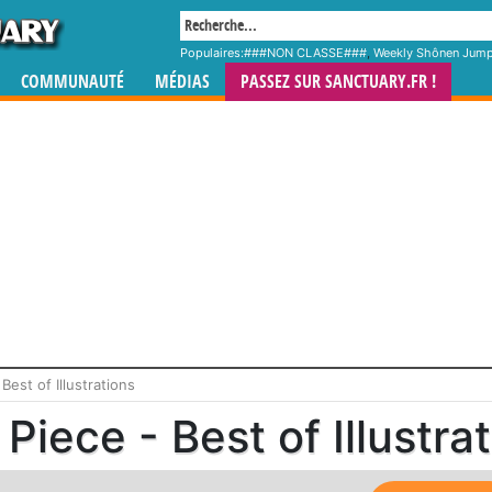
Populaires:
###NON CLASSE###
,
Weekly Shônen Jum
COMMUNAUTÉ
MÉDIAS
PASSEZ SUR SANCTUARY.FR !
est of Illustrations
Piece - Best of Illustra