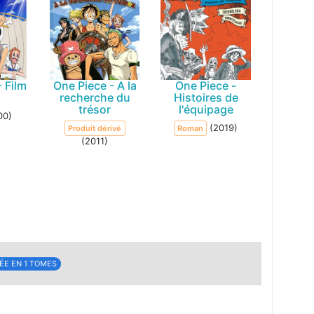
- Film
One Piece - A la
One Piece -
recherche du
Histoires de
trésor
l'équipage
00)
(2019)
Produit dérivé
Roman
(2011)
ÉE EN 1 TOMES