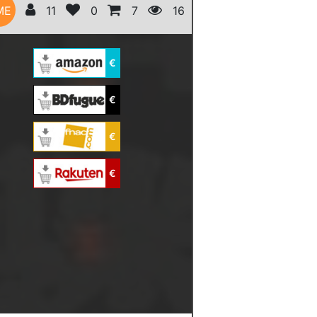
ME
11
0
7
16
€
€
€
€