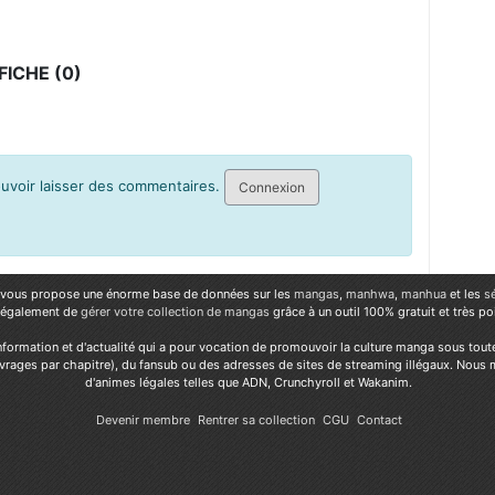
ICHE (0)
pouvoir laisser des commentaires.
Connexion
vous propose une énorme base de données sur les
mangas
,
manhwa
,
manhua
et les
s
 également de
gérer votre collection de mangas
grâce à un outil 100% gratuit et très p
nformation et d'actualité qui a pour vocation de promouvoir la culture manga sous tout
vrages par chapitre), du fansub ou des adresses de sites de streaming illégaux. Nous 
d'animes légales telles que ADN, Crunchyroll et Wakanim.
Devenir membre
Rentrer sa collection
CGU
Contact