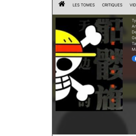
LES TOMES
CRITIQUES
VI
T
A
De
G
T
Ma