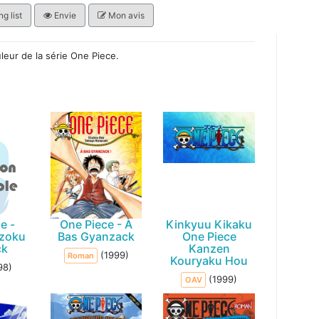
g list
Envie
Mon avis
uleur de la série One Piece.
e -
One Piece - À
Kinkyuu Kikaku
izoku
Bas Gyanzack
One Piece
ck
Kanzen
(1999)
Roman
Kouryaku Hou
98)
(1999)
OAV