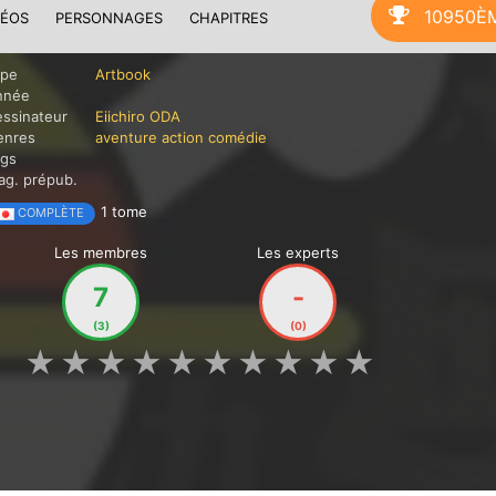
10950È
DÉOS
PERSONNAGES
CHAPITRES
ype
Artbook
nnée
ssinateur
Eiichiro ODA
enres
aventure
action
comédie
ags
g. prépub.
1 tome
COMPLÈTE
Les membres
Les experts
7
-
(3)
(0)
★
★
★
★
★
★
★
★
★
★