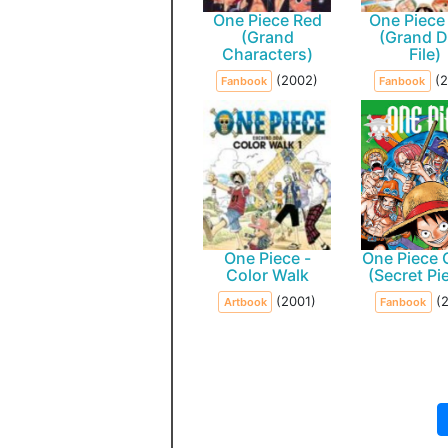
One Piece Red
One Piece
(Grand
(Grand D
Characters)
File)
(2002)
(
Fanbook
Fanbook
One Piece -
One Piece 
Color Walk
(Secret Pi
(2001)
(
Artbook
Fanbook