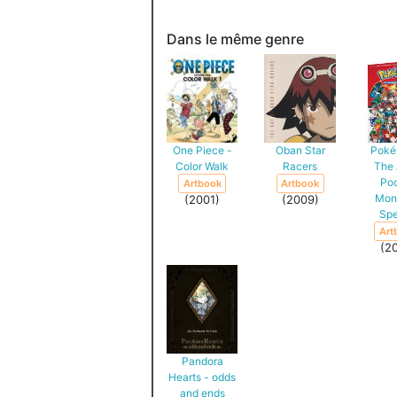
Dans le même genre
One Piece -
Oban Star
Poké
Color Walk
Racers
The 
Po
Artbook
Artbook
Mon
(2001)
(2009)
Spe
Art
(2
Pandora
Hearts - odds
and ends