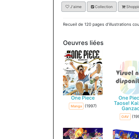
J'aime
Collection
Shoppin
Recueil de 120 pages d'illustrations co
Oeuvres liées
One Piece
One Piec
Taose! Ka
(1997)
Manga
Ganza
(19
OAV