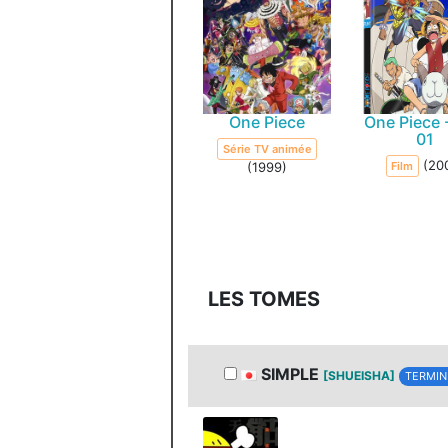
One Piece
One Piece 
01
Série TV animée
(20
(1999)
Film
LES TOMES
SIMPLE
[SHUEISHA]
TERMIN