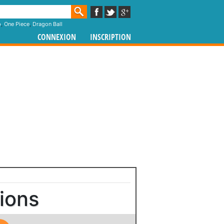
p
,
One Piece
,
Dragon Ball
CONNEXION
INSCRIPTION
tions