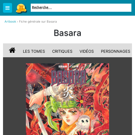
Artbook
›
Fiche générale sur Basara
Basara
LES TOMES
CRITIQUES
VIDÉOS
PERSONNAGES