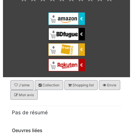
€
€
€
€
J'aime
Collection
Shopping list
Envie
Mon avis
Pas de résumé
Oeuvres liées