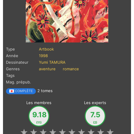
Type
Artbook
Année
1998
Dessinateur
Yumi TAMURA
Genres
aventure
romance
Tags
Mag. prépub.
2 tomes
COMPLÈTE
Les membres
Les experts
9.18
7.5
(11)
(2)
★
★
★
★
★
★
★
★
★
★