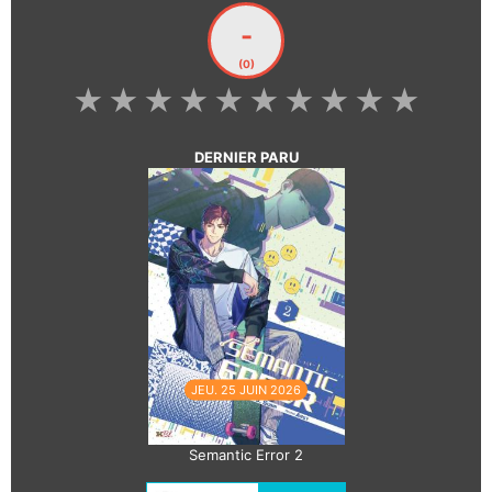
-
(0)
★
★
★
★
★
★
★
★
★
★
DERNIER PARU
JEU. 25 JUIN 2026
Semantic Error 2