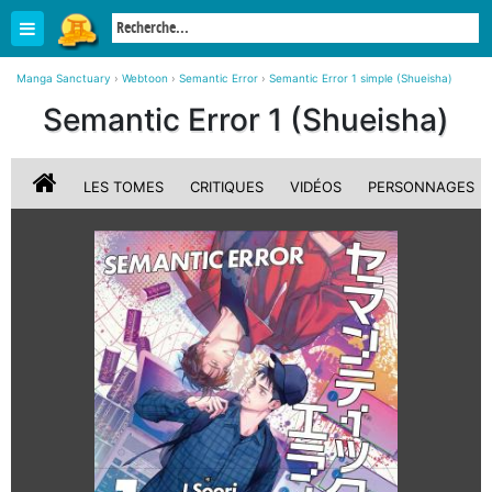
Manga Sanctuary
›
Webtoon
›
Semantic Error
›
Semantic Error 1 simple (Shueisha)
Semantic Error 1 (Shueisha)
LES TOMES
CRITIQUES
VIDÉOS
PERSONNAGES