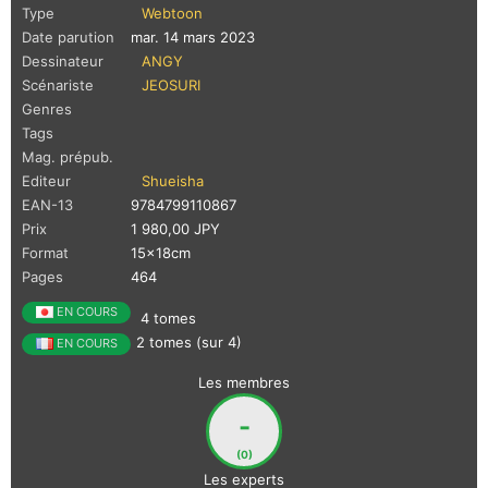
Type
Webtoon
Date parution
mar. 14 mars 2023
Dessinateur
ANGY
Scénariste
JEOSURI
Genres
Tags
Mag. prépub.
Editeur
Shueisha
EAN-13
9784799110867
Prix
1 980,00 JPY
Format
15x18cm
Pages
464
EN COURS
4 tomes
2 tomes (sur 4)
EN COURS
Les membres
-
(0)
Les experts