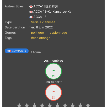
Autres titres
ACCA13区監察課
ACCA 13-Ku Kansatsu-Ka
ACCA 13
Type
Série TV animée
Date parution
mer. 8 juin 2022
Genres
politique
espionnage
Tags
#espionnage
COMPLÈTE
1 tome
Les membres
-
(0)
Les experts
-
(0)
★
★
★
★
★
★
★
★
★
★