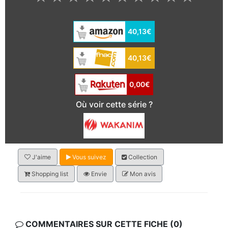
40,13€
40,13€
0,00€
Où voir cette série ?
J'aime
Vous suivez
Collection
Shopping list
Envie
Mon avis
COMMENTAIRES SUR CETTE FICHE (0)