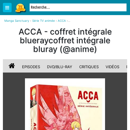
Manga Sanctuary
›
Série TV animée
›
ACCA
›
ACCA coffret intégrale blueray coffret intégrale bluray (@anime)
ACCA - coffret intégrale
blueraycoffret intégrale
bluray (@anime)
EPISODES
DVD/BLU-RAY
CRITIQUES
VIDÉOS
P