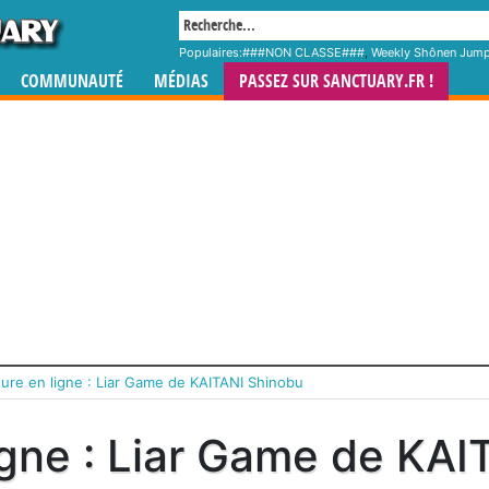
Populaires:
###NON CLASSE###
,
Weekly Shônen Jum
COMMUNAUTÉ
MÉDIAS
PASSEZ SUR SANCTUARY.FR !
ure en ligne : Liar Game de KAITANI Shinobu
igne : Liar Game de KA