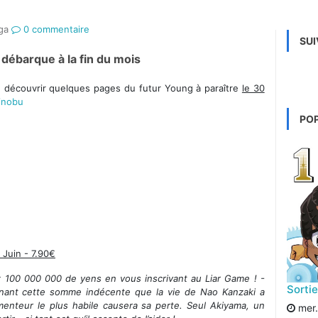
ga
0 commentaire
SUI
débarque à la fin du mois
découvrir quelques pages du futur Young à paraître
le 30
inobu
PO
 Juin - 7.90€
ez 100 000 000 de yens en vous inscrivant au Liar Game ! -
Sorti
gnant cette somme indécente que la vie de Nao Kanzaki a
menteur le plus habile causera sa perte. Seul Akiyama, un
mer. 