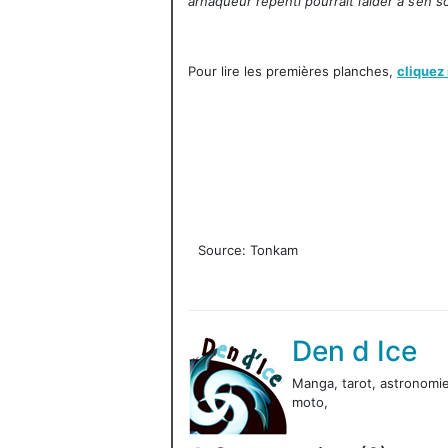
arnaqueur repenti pourrait l’aider à s’en sor
Pour lire les premières planches,
cliquez 
Source: Tonkam
Den d Ice
Manga, tarot, astronomie,
moto,