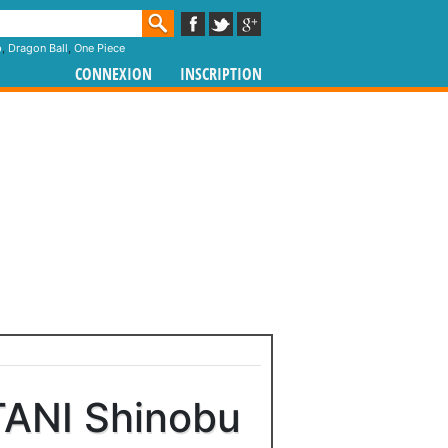
p
,
Dragon Ball
,
One Piece
CONNEXION
INSCRIPTION
ITANI Shinobu