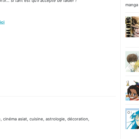
tir… si tant est qu’il accepte de l’aider !
manga 
ici
 cinéma asiat, cuisine, astrologie, décoration,