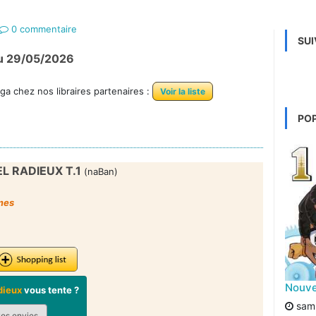
0 commentaire
SUI
 du 29/05/2026
a chez nos libraires partenaires :
Voir la liste
PO
EL RADIEUX T.1
(naBan)
omes
Nouvel
adieux
vous tente ?
sam.
vos envies