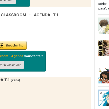
séries
paraîtr
 CLASSROOM - AGENDA T.1
sroom - Agenda
vous tente ?
er à vos envies
A T.1
(kana)