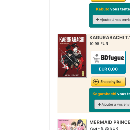
Kabuto
vous tente
Ajouter à vos envi
KAGURABACHI T.
10,95 EUR
EUR 0,00
Kagurabachi
vous t
Ajouter à vos env
MERMAID PRINCE 
Yaoi - 9,35 EUR