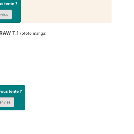
s tente ?
nvies
RAW T.1
(ototo manga)
ous tente ?
envies