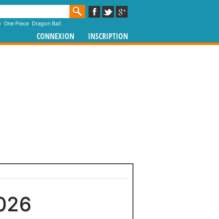
p
,
One Piece
,
Dragon Ball
CONNEXION
INSCRIPTION
026