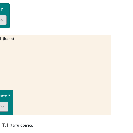
 ?
es
1
(kana)
ente ?
ies
T.1
(taifu comics)