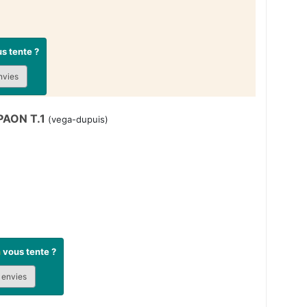
s tente ?
nvies
PAON T.1
(vega-dupuis)
n
vous tente ?
 envies