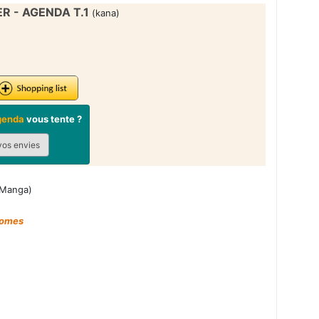
R - AGENDA T.1
(kana)
Agenda
vous tente ?
vos envies
Manga)
tomes