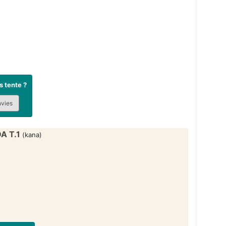
 tente ?
nvies
A T.1
(kana)