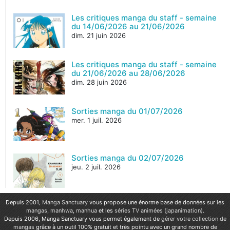
Les critiques manga du staff - semaine
du 14/06/2026 au 21/06/2026
dim. 21 juin 2026
Les critiques manga du staff - semaine
du 21/06/2026 au 28/06/2026
dim. 28 juin 2026
Sorties manga du 01/07/2026
mer. 1 juil. 2026
Sorties manga du 02/07/2026
jeu. 2 juil. 2026
Depuis 2001,
Manga Sanctuary
vous propose une énorme base de données sur les
mangas
,
manhwa
,
manhua
et les
séries TV animées (japanimation)
.
Depuis 2006, Manga Sanctuary vous permet également de
gérer votre collection de
mangas
grâce à un outil 100% gratuit et très pointu avec un grand nombre de