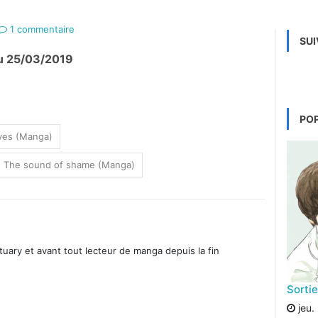
1 commentaire
SUI
 du 25/03/2019
PO
aves (Manga)
The sound of shame (Manga)
ary et avant tout lecteur de manga depuis la fin
Sorti
jeu. 