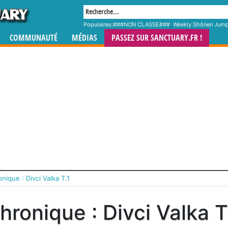
Populaires:
###NON CLASSE###
,
Weekly Shônen Jum
COMMUNAUTÉ
MÉDIAS
PASSEZ SUR SANCTUARY.FR !
nique : Divci Valka T.1
hronique : Divci Valka T