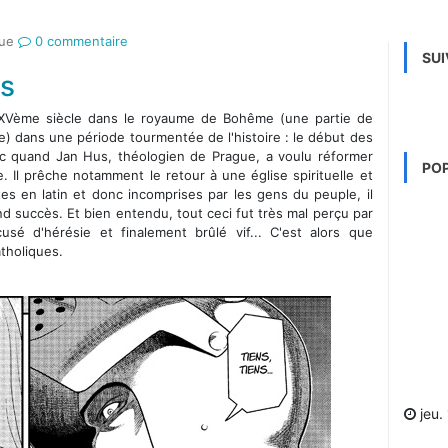
ue
0 commentaire
SUI
es
 XVème siècle dans le royaume de Bohême (une partie de
e) dans une période tourmentée de l'histoire : le début des
c quand Jan Hus, théologien de Prague, a voulu réformer
PO
ue. Il prêche notamment le retour à une église spirituelle et
es en latin et donc incomprises par les gens du peuple, il
nd succès. Et bien entendu, tout ceci fut très mal perçu par
ccusé d'hérésie et finalement brûlé vif... C'est alors que
tholiques.
jeu.