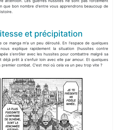
tre attention. Les guerres hussites ne sont pas forcément
tain que bon nombre d'entre vous apprendrons beaucoup de
istoire.
tesse et précipitation
 de ce manga m'a un peu dérouté. En l'espace de quelques
ous explique rapidement la situation (hussites contre
capée s'enrôler avec les hussites pour combattre malgré sa
t déjà prêt à s'enfuir loin avec elle par amour. Et quelques
on premier combat. C'est moi où cela va un peu trop vite ?