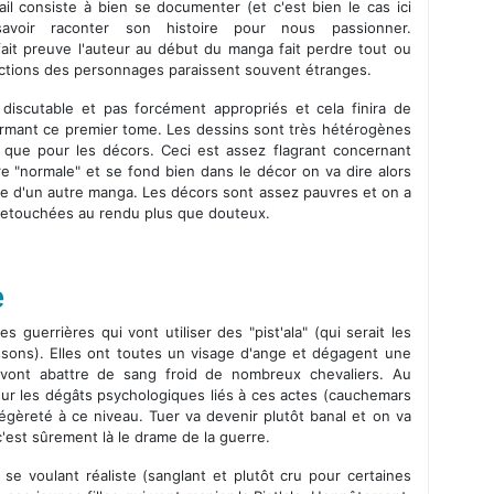
il consiste à bien se documenter (et c'est bien le cas ici
avoir raconter son histoire pour nous passionner.
fait preuve l'auteur au début du manga fait perdre tout ou
réactions des personnages paraissent souvent étranges.
 discutable et pas forcément appropriés et cela finira de
efermant ce premier tome. Les dessins sont très hétérogènes
que pour les décors. Ceci est assez flagrant concernant
e "normale" et se fond bien dans le décor on va dire alors
tie d'un autre manga. Les décors sont assez pauvres et on a
retouchées au rendu plus que douteux.
e
es guerrières qui vont utiliser des "pist'ala" (qui serait les
sons). Elles ont toutes un visage d'ange et dégagent une
s vont abattre de sang froid de nombreux chevaliers. Au
sur les dégâts psychologiques liés à ces actes (cauchemars
égèreté à ce niveau. Tuer va devenir plutôt banal et on va
 c'est sûrement là le drame de la guerre.
 se voulant réaliste (sanglant et plutôt cru pour certaines